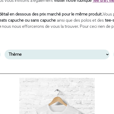
s vous invitons à également
visiter notre rubrique
Tee shirt vi
étail en dessous des prix marché pour le même produit.
Vous 
ats capuche ou sans capuche
ainsi que des polos et des
tee-
e
nous nous efforcerons de vous la trouver. Pour ceci rien de p