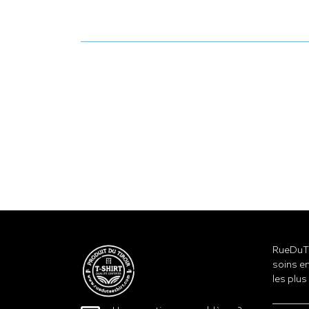
RueDuTe
soins en
les plus