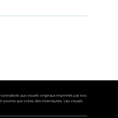
onnalisés aux visuels originaux imprimés par nos
t soumis aux votes des internautes. Les visuels