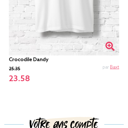
Crocodile Dandy
par
Baxt
25.35
23.58
Votre avis compte