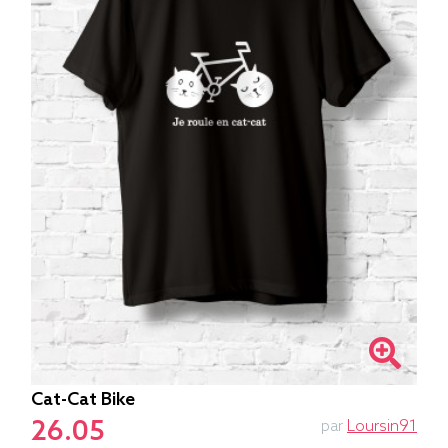
Cat-Cat Bike
26.05
par
Loursin91