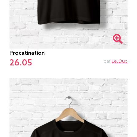
Procatination
26.05
par
Le.duc