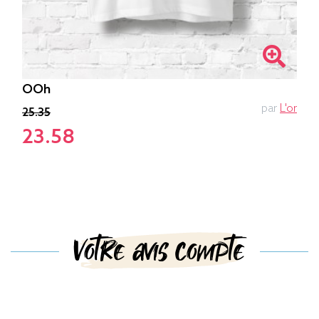
OOh
par
L'or
25.35
23.58
Votre avis compte