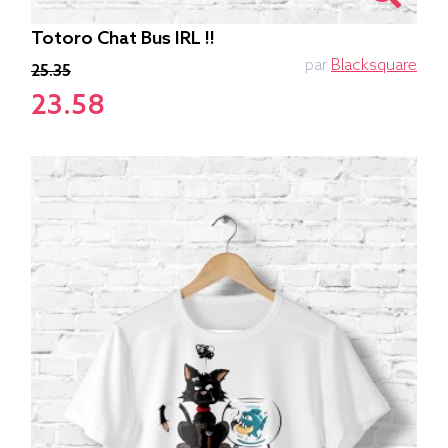
Totoro Chat Bus IRL !!
par
Blacksquare
25.35
23.58