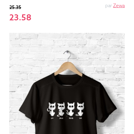
par
Zewa
25.35
23.58