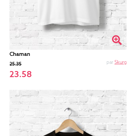
Chaman
par
Skurg
25.35
23.58