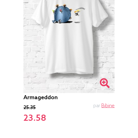
Armageddon
par
Bibine
25.35
23.58