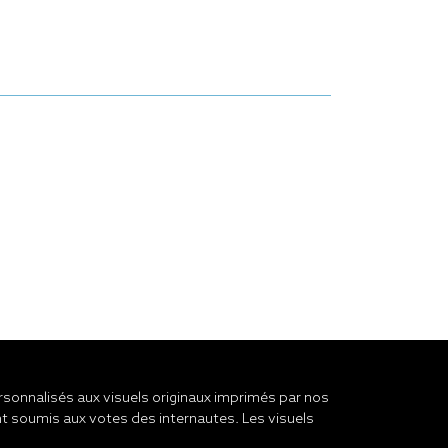
onnalisés aux visuels originaux imprimés par nos
t soumis aux votes des internautes. Les visuels