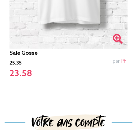
Sale Gosse
par
Phi
25.35
23.58
Votre avis compte