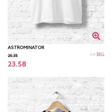
ASTROMINATOR
par
BKG
25.35
23.58