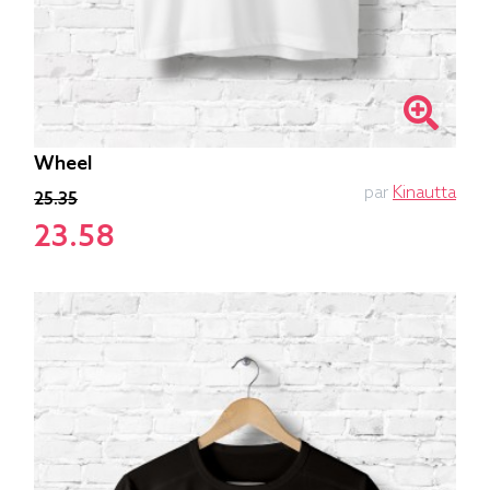
Wheel
par
Kinautta
25.35
23.58