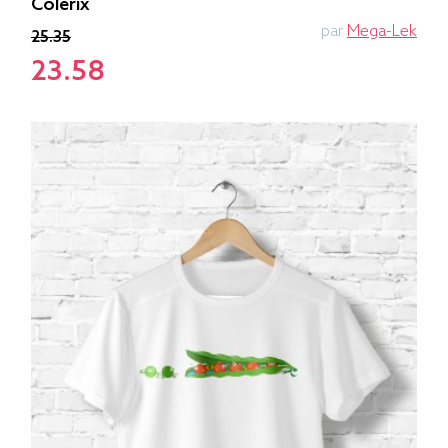
Colerix
par
Mega-Lek
25.35
23.58