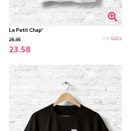
Le Petit Chap'
par
Grib's
25.35
23.58