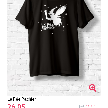
La Fée Pachier
26.05
par
Sickness