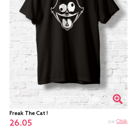
Freak The Cat !
26.05
par
Oblik