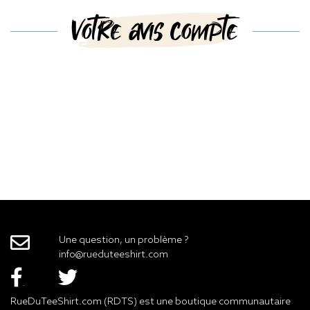
Votre avis compte
Une question, un problème ?
info@rueduteeshirt.com
RueDuTeeShirt.com (RDTS) est une boutique communautaire