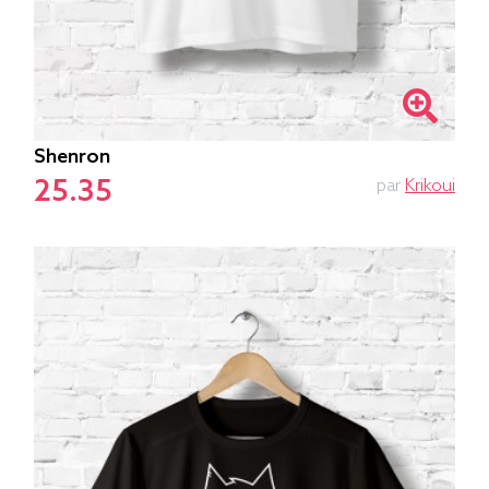
Shenron
25.35
par
Krikoui