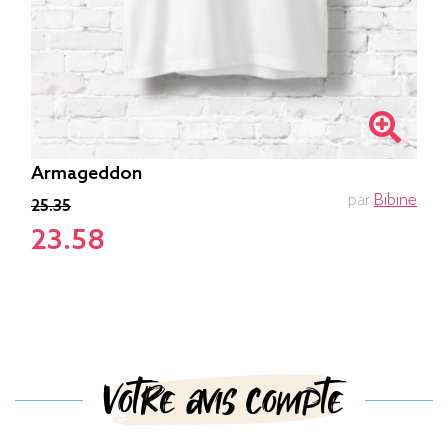
Armageddon
par
Bibine
25.35
23.58
Votre avis compte