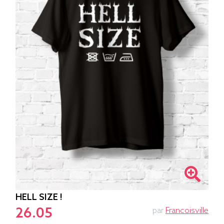
HELL SIZE !
26.05
par
Francoisville