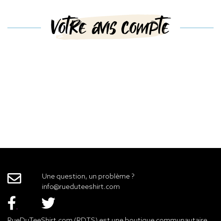
Votre avis compte
Une question, un problème ?
info@rueduteeshirt.com
RueDuTeeShirt.com (RDTS) est une boutique communautaire