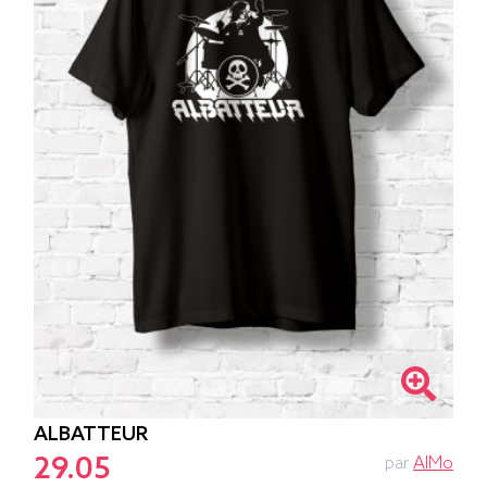
ALBATTEUR
29.05
par
AlMo