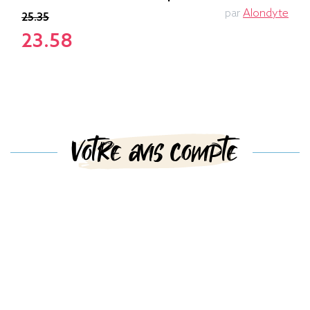
par
Alondyte
25.35
23.58
Votre avis compte