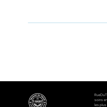
RueDuTe
soins en
les plus