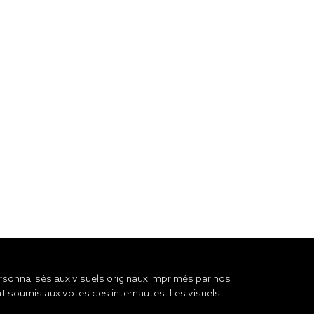
onnalisés aux visuels originaux imprimés par nos
t soumis aux votes des internautes. Les visuels