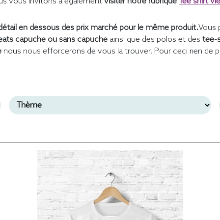
s vous invitons à également
visiter notre rubrique
Tee shirt vi
étail en dessous des prix marché pour le même produit.
Vous 
ats capuche ou sans capuche
ainsi que des polos et des
tee-
e
nous nous efforcerons de vous la trouver. Pour ceci rien de p