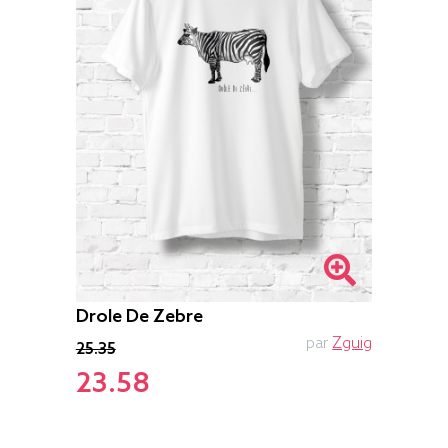
Drole De Zebre
par
Zguig
25.35
23.58