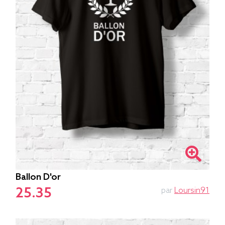
Ballon D'or
25.35
par
Loursin91