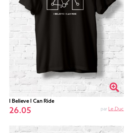
I Believe I Can Ride
26.05
par
Le.duc