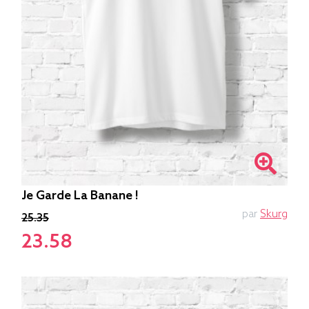
Je Garde La Banane !
par
Skurg
25.35
23.58