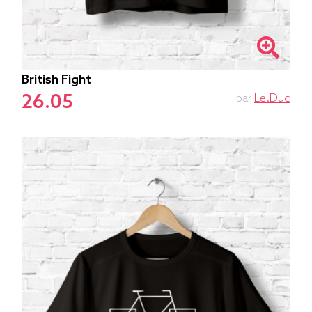
British Fight
26.05
par
Le.duc