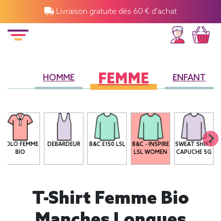
Livraison gratuite dès 60 € d'achat
FEMME
HOMME
ENFANT
POLO FEMME
DEBARDEUR
B&C E150 LSL
B&C - INSPIRE
SWEAT SHIRT
BIO
LSL WOMEN
CAPUCHE SG
T-Shirt Femme Bio
Manches Longues