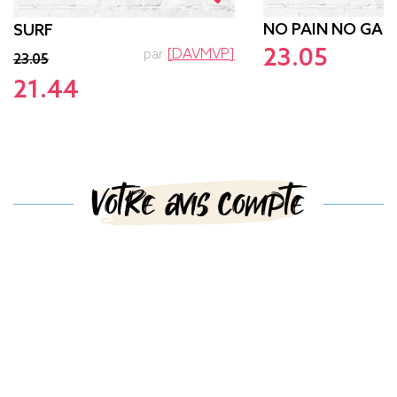
NO PAIN NO GAM
SURF
23.05
p
par
[DAVMVP]
23.05
21.44
Votre avis compte