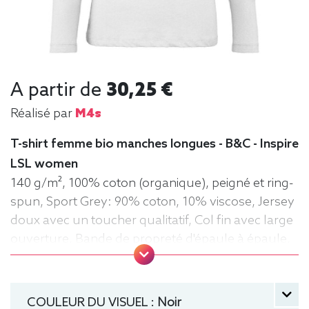
A partir de
30,25 €
Réalisé par
M4s
T-shirt femme bio manches longues - B&C - Inspire
LSL women
140 g/m², 100% coton (organique), peigné et ring-
spun, Sport Grey: 90% coton, 10% viscose, Jersey
doux avec un toucher qualitatif, Col fin avec large
ouverture, Bande de propreté d'épaule à épaule,
Coutures latérales, Lavable jusqu'à 40°C, Moyen
Fit. Tee-shirt, manche longue, Léger, Femme, Col
rond, Bio / Organic, B&C
COULEUR DU VISUEL :
Noir