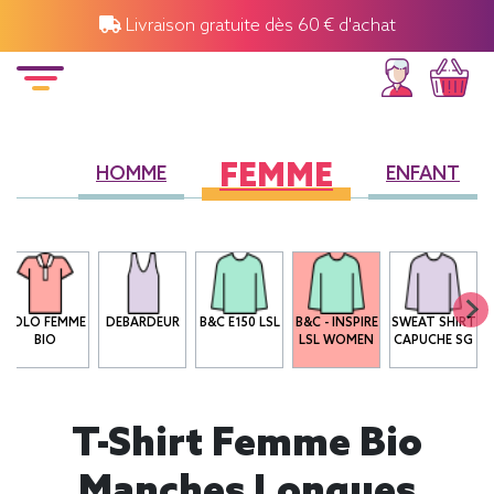
Livraison gratuite dès 60 € d'achat
FEMME
HOMME
ENFANT
POLO FEMME
DEBARDEUR
B&C E150 LSL
B&C - INSPIRE
SWEAT SHIRT
BIO
LSL WOMEN
CAPUCHE SG
T-Shirt Femme Bio
Manches Longues