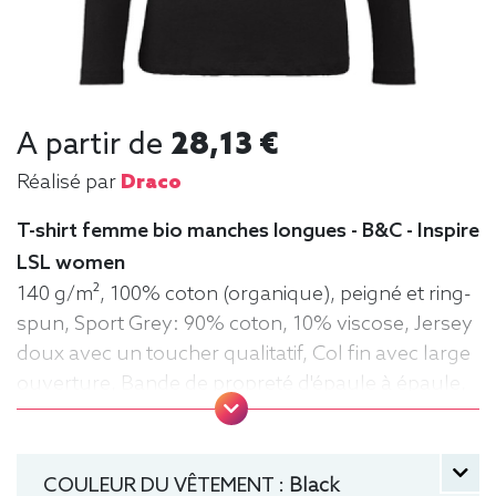
A partir de
28,13 €
Réalisé par
Draco
T-shirt femme bio manches longues - B&C - Inspire
LSL women
140 g/m², 100% coton (organique), peigné et ring-
spun, Sport Grey: 90% coton, 10% viscose, Jersey
doux avec un toucher qualitatif, Col fin avec large
ouverture, Bande de propreté d'épaule à épaule,
Coutures latérales, Lavable jusqu'à 40°C, Moyen
Fit. Tee-shirt, manche longue, Léger, Femme, Col
rond, Bio / Organic, B&C
COULEUR DU VÊTEMENT :
Black