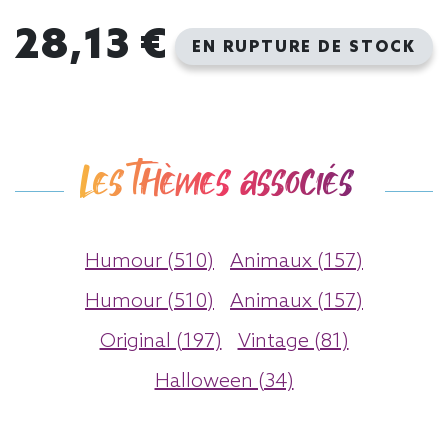
28,13 €
EN RUPTURE DE STOCK
Les thèmes associés
Humour (510)
Animaux (157)
Humour (510)
Animaux (157)
Original (197)
Vintage (81)
Halloween (34)