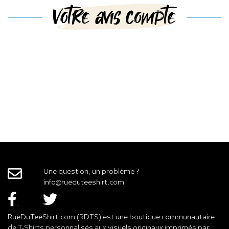
Votre avis compte
Une question, un problème ?
info@rueduteeshirt.com
RueDuTeeShirt.com (RDTS) est une boutique communautaire
de T-Shirts personnalisés aux visuels originaux imprimés par