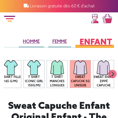
Livraison gratuite dès 60 € d'achat
ENFANT
HOMME
FEMME
T-SHIRT FILLE
T SHIRT
T SHIRT
SWEAT
SWEAT-SHIRT
165 G/M2
ICONIC GIRL
MANCHES
CAPUCHE SG
ZIPPÉ
150G/M2
LONGUES
UNISEXE
CAPUCHE
Sweat Capuche Enfant
Original Enfant - The