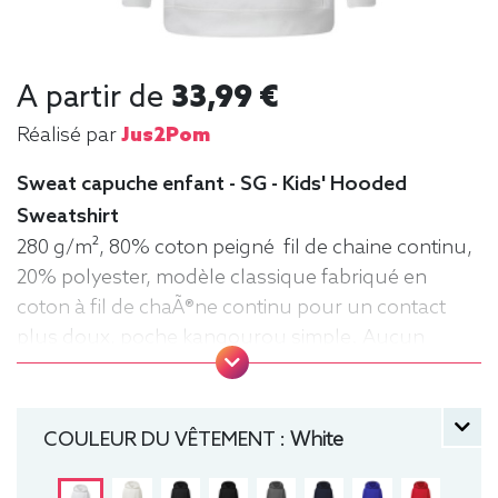
A partir de
33,99 €
Réalisé par
Jus2Pom
Sweat capuche enfant - SG - Kids' Hooded
Sweatshirt
280 g/m², 80% coton peigné fil de chaine continu,
20% polyester, modèle classique fabriqué en
coton à fil de chaÃ®ne continu pour un contact
plus doux, poche kangourou simple. Aucun
cordon de serrage sur les modèles enfants. .
Tailles : 104 (3-4 ans), 116 (5-6 ans), 128 (7-8 ans),
140 (9-10 ans), 152 (11-12 ans) manche longue,
COULEUR DU VÊTEMENT :
White
Sweat, Hiver, Enfant, Capuche