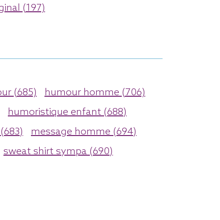
ginal (197)
r (685)
humour homme (706)
humoristique enfant (688)
(683)
message homme (694)
sweat shirt sympa (690)