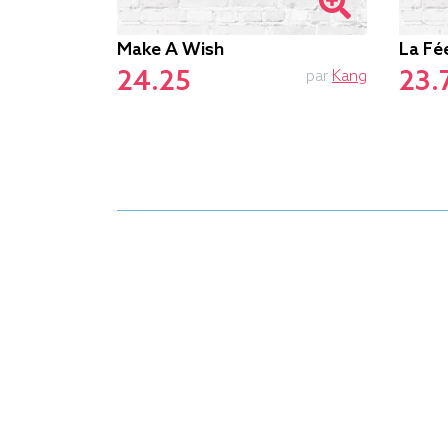
Make A Wish
La Fé
24.25
23.
par
Sickness
par
Kang