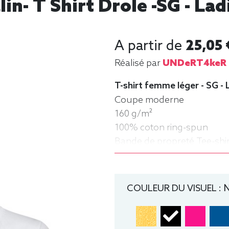
lin- T Shirt Drole -SG - Lad
A partir de
25,05 
Réalisé par
UNDeRT4keR
T-shirt femme léger - SG - 
Coupe moderne
160 g/m²
100% coton ring-spun
Bande de propreté Tee-shi
rond
COULEUR DU VISUEL :
N