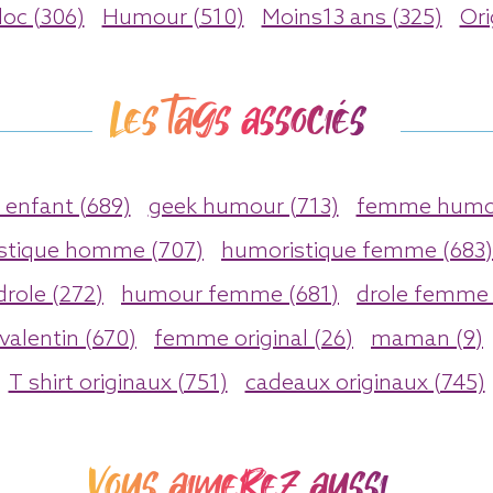
loc (306)
Humour (510)
Moins13 ans (325)
Ori
Les tags associés
enfant (689)
geek humour (713)
femme humou
stique homme (707)
humoristique femme (683)
drole (272)
humour femme (681)
drole femme 
 valentin (670)
femme original (26)
maman (9)
T shirt originaux (751)
cadeaux originaux (745)
Vous aimerez aussi