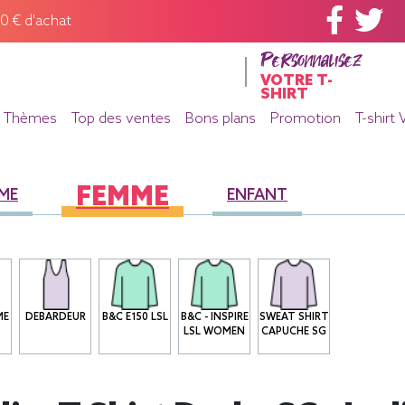
60 € d'achat
Personnalisez
VOTRE T-
SHIRT
Thèmes
Top des ventes
Bons plans
Promotion
T-shirt 
FEMME
ME
ENFANT
ME
DEBARDEUR
B&C E150 LSL
B&C - INSPIRE
SWEAT SHIRT
LSL WOMEN
CAPUCHE SG