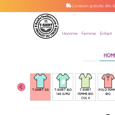
Livraison gratuite dès 
Homme
Femme
Enfant
HOM
T-SHIRT SG
T-SHIRT BIO
T-SHIRT
POLO FEM
140 G/M2
FEMME BIO
BIO
COL V