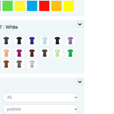
 :
White