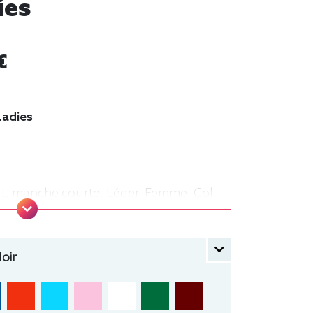
ies
€
Ladies
rt, manche courte, Léger, Femme, Col
oir