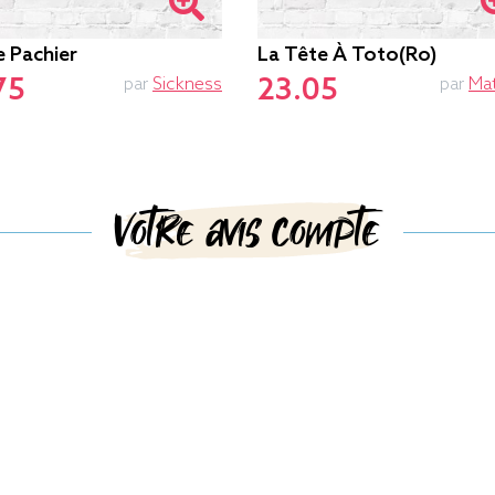
e Pachier
La Tête À Toto(ro)
75
23.05
par
Sickness
par
Ma
Votre avis compte