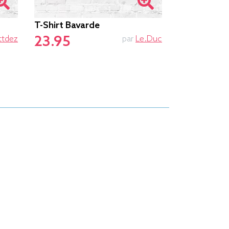
T-Shirt Bavarde
Bateau Ori
23.95
23.75
ttdez
par
Le.duc