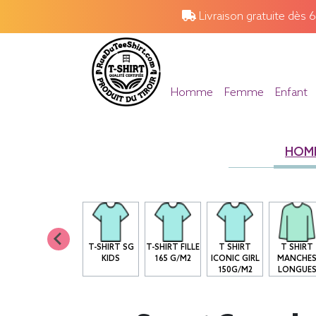
Livraison gratuite dès 
Homme
Femme
Enfant
HOM
T-SHIRT SG
T-SHIRT FILLE
T SHIRT
T SHIRT
KIDS
165 G/M2
ICONIC GIRL
MANCHE
150G/M2
LONGUE