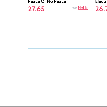
Peace Or No Peace
Elect
27.65
26.
Graphismart
par
NoHx