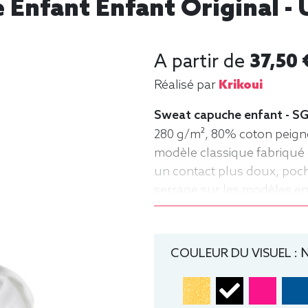
Enfant Enfant Original - 
A partir de
37,50 
Réalisé par
Krikoui
Sweat capuche enfant - SG
280 g/m², 80% coton peigné
modèle classique fabriqué 
un contact plus doux, po
serrage sur les modèles enfa
ans), 128 (7-8 ans), 140 (9
Sweat, Hiver, Enfant, Capu
COULEUR DU VISUEL :
N