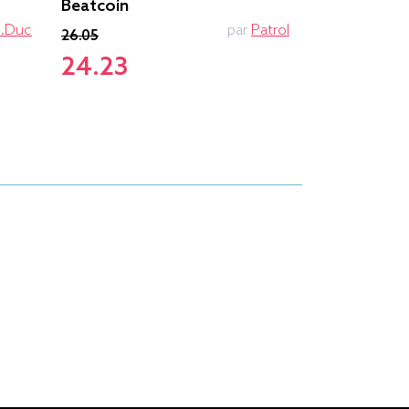
Beatcoin
Pierre Feuil
27.25
e.duc
par
Patrol
26.05
24.23