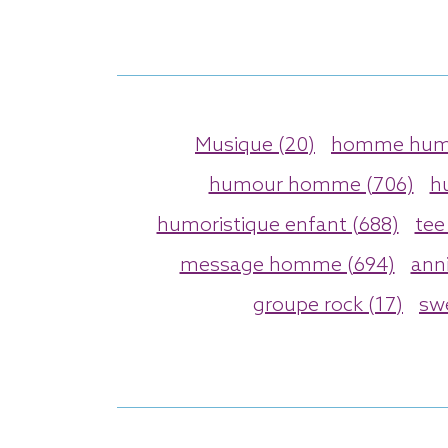
Musique (20)
homme humo
humour homme (706)
h
humoristique enfant (688)
tee
message homme (694)
anni
groupe rock (17)
sw