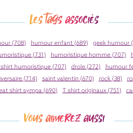
Les tags associés
ur (708)
humour enfant (689)
geek humour (
umoristique (731)
humoristique homme (707)
 shirt humoristique (707)
drole (272)
humour f
versaire (714)
saint valentin (670)
rock (38)
ro
eat shirt sympa (690)
T shirt originaux (751)
ca
Vous aimerez aussi