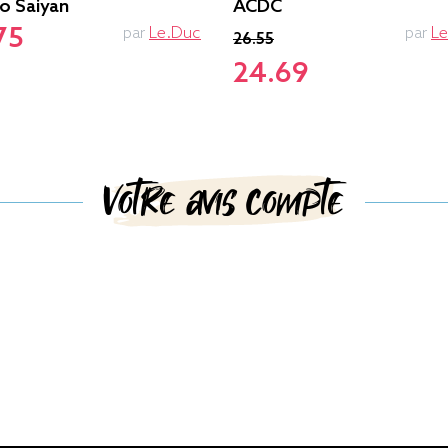
ro Saiyan
ACDC
75
par
Le.duc
par
L
26.55
24.69
Votre avis compte