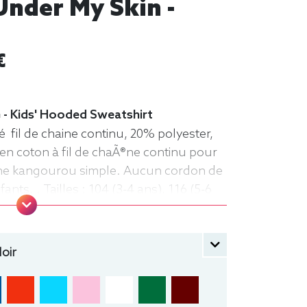
Under My Skin -
€
 - Kids' Hooded Sweatshirt
 fil de chaine continu, 20% polyester,
en coton à fil de chaÃ®ne continu pour
che kangourou simple. Aucun cordon de
nts. . Tailles : 104 (3-4 ans), 116 (5-6
-10 ans), 152 (11-12 ans) manche longue,
che
oir