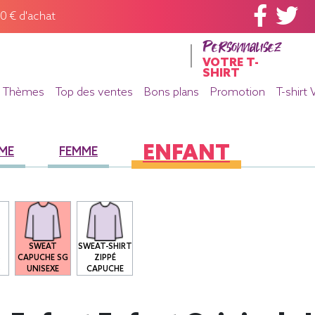
60 € d'achat
Personnalisez
VOTRE T-
SHIRT
Thèmes
Top des ventes
Bons plans
Promotion
T-shirt 
ENFANT
ME
FEMME
SWEAT
SWEAT-SHIRT
S
CAPUCHE SG
ZIPPÉ
S
UNISEXE
CAPUCHE