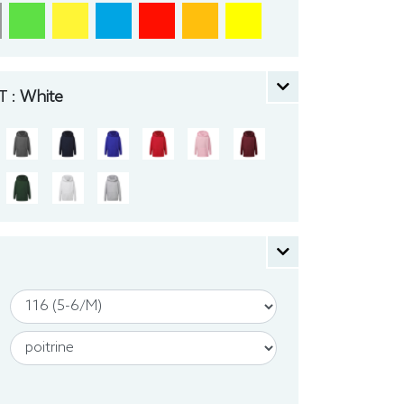
 :
White