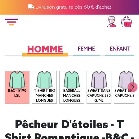
Livraison gratuite dès 60 € d'achat
HOMME
FEMME
ENFANT
B&C - E190
T-SHIRT BIO
BASEBALL
SWEAT SANS
SWEAT SHIRT
LSL
MANCHES
MANCHES
CAPUCHE 280
CAPUCHE SG
LONGUES
LONGUES
G/M2
Pêcheur D'étoiles - T
Shirt Romantique -B&C -