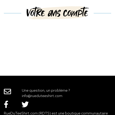
Votre avis compte
Une question, un problème ?
info@rueduteeshirt.com
RueDuTeeShirt.com (RDTS) est une boutique communautaire