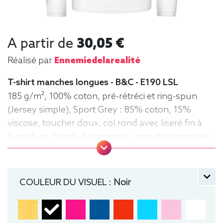
A partir de
30,05 €
Réalisé par
Ennemiedelarealité
T-shirt manches longues - B&C - E190 LSL
185 g/m², 100% coton, pré-rétréci et ring-spun
(Jersey simple), Sport Grey : 85% coton, 15%
viscose, toucher doux, col rond avec liseré fin à
l'encolure, bande de propreté, manches montées,
confection tubulaire, coupe droite
manche longue, Tee-shirt, Homme, Col rond, B&C
COULEUR DU VISUEL :
Noir