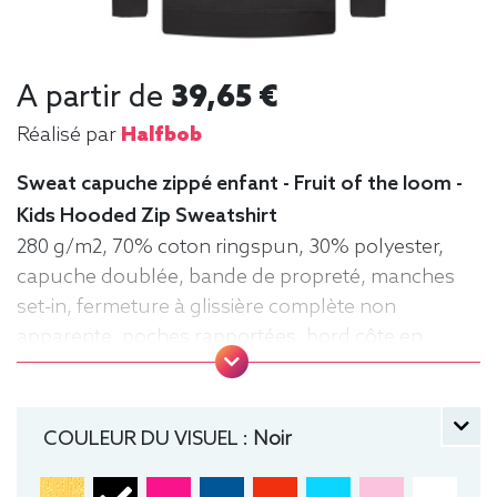
A partir de
39,65 €
Réalisé par
Halfbob
Sweat capuche zippé enfant - Fruit of the loom -
Kids Hooded Zip Sweatshirt
280 g/m2, 70% coton ringspun, 30% polyester,
capuche doublée, bande de propreté, manches
set-in, fermeture à glissière complète non
apparente, poches rapportées, bord côte en
coton/élasthanne à la taille et aux poignets pour
un meilleur maintien. Zippé, Sweat,
manche longue, Hiver, Fruit of the loom, Enfant,
COULEUR DU VISUEL :
Noir
Capuche