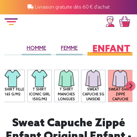
Livraison gratuite dès 60 € d'achat
ENFANT
HOMME
FEMME
T-SHIRT FILLE
T SHIRT
T SHIRT
SWEAT
SWEAT-SHIRT
165 G/M2
ICONIC GIRL
MANCHES
CAPUCHE SG
ZIPPÉ
150G/M2
LONGUES
UNISEXE
CAPUCHE
Sweat Capuche Zippé
Enfant Original Enfant -