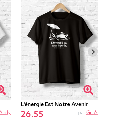
L'énergie Est Notre Avenir
Cat-Cat Bik
26.55
26.05
Andy
par
Grib's