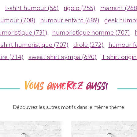
t-shirt humour (56)
rigolo (255)
marrant (268
umour (708)
humour enfant (689)
geek humou
umoristique (731)
humoristique homme (707)
 shirt humoristique (707)
drole (272)
humour f
ire (714)
sweat shirt sympa (690)
T shirt origi
Vous aimerez aussi
Découvrez les autres motifs dans le même thème