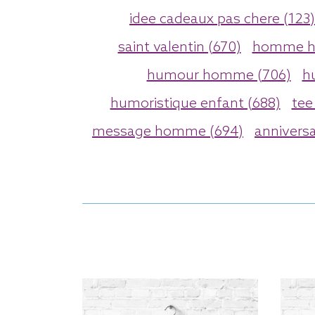
idee cadeaux pas chere (123)
saint valentin (670)
homme h
humour homme (706)
h
humoristique enfant (688)
tee
message homme (694)
anniversa