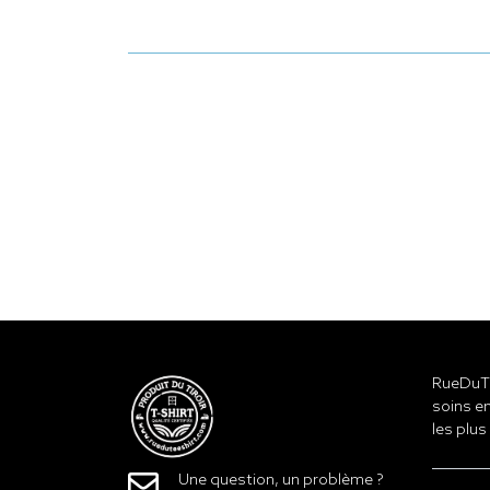
RueDuTe
soins en
les plus
Une question, un problème ?