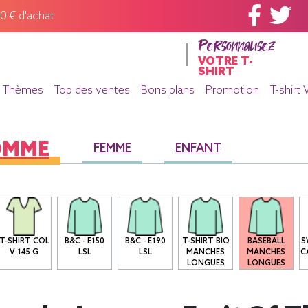
60 € d'achat
Personnalisez
VOTRE T-
SHIRT
Thèmes
Top des ventes
Bons plans
Promotion
T-shirt 
OMME
FEMME
ENFANT
T-SHIRT COL
B&C - E150
B&C - E190
T-SHIRT BIO
BASEBALL
S
V 145 G
LSL
LSL
MANCHES
MANCHES
C
LONGUES
LONGUES