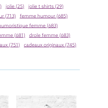
)
jolie (25)
jolie t shirts (29)
r (713)
femme humour (685)
humoristique femme (683)
emme (681)
drole femme (683)
naux (751)
cadeaux originaux (745)