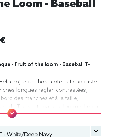
he Loom - Baseball
 €
gue - Fruit of the loom - Baseball T-
Belcoro), étroit bord côte 1x1 contrasté
anches longues raglan contrastées,
 bord des manches et à la taille,
seball, Tee-shirt, manche longue, Léger,
 :
White/Deep Navy