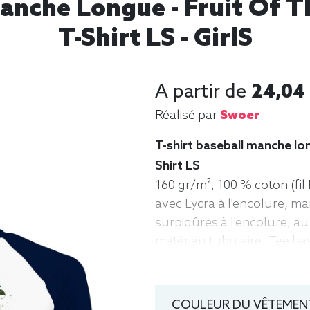
Manche Longue - Fruit Of T
T-Shirt LS - GirlS
A partir de
24,04
Réalisé par
Swoer
T-shirt baseball manche lon
Shirt LS
160 gr/m², 100 % coton (fil 
avec Lycra à l'encolure, m
surpiqûres à l'encolure, au
matériau tubulaire. Tee ba
Homme, Fruit of the loom
COULEUR DU VÊTEMENT