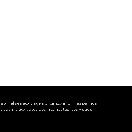
onnalisés aux visuels originaux imprimés par nos
t soumis aux votes des internautes. Les visuels