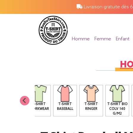
Livraison gratuite dès 
Homme
Femme
Enfant
H
T SHIRT BIO
T-SHIRT
T-SHIRT
T-SHIRT
T-SHIRT BIO
COL ROND
WORKWEAR
BASEBALL
RINGER
COLV 140
G/M2