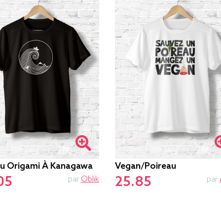
u Origami À Kanagawa
Vegan/poireau
05
25.85
par
Oblik
par