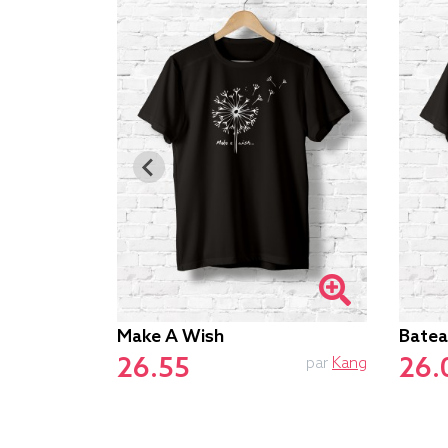
Make A Wish
Batea
26.55
26.
par
Andy
par
Kang