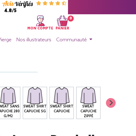
4.8/5
0
MON COMPTE
PANIER
Vierge
Nos illustrateurs
Communauté
WEAT SANS
SWEAT SHIRT
SWEAT SHIRT
SWEAT
APUCHE 280
CAPUCHE SG
CAPUCHE
CAPUCHE
G/M2
ZIPPÉ