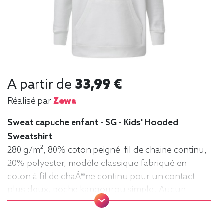
A partir de
33,99 €
Réalisé par
Zewa
Sweat capuche enfant - SG - Kids' Hooded
Sweatshirt
280 g/m², 80% coton peigné fil de chaine continu,
20% polyester, modèle classique fabriqué en
coton à fil de chaÃ®ne continu pour un contact
plus doux, poche kangourou simple. Aucun
cordon de serrage sur les modèles enfants. .
Tailles : 104 (3-4 ans), 116 (5-6 ans), 128 (7-8 ans),