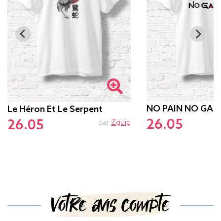
NO PAIN NO GAM
Le Héron Et Le Serpent
26.05
p
26.05
par
Zguig
Votre avis compte