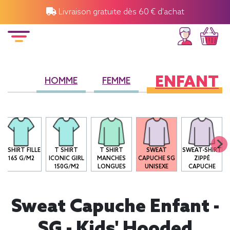
Livraison gratuite dès 60 € d'achat
ENFANT
HOMME
FEMME
T-SHIRT FILLE
T SHIRT
T SHIRT
SWEAT
SWEAT-SHIRT
165 G/M2
ICONIC GIRL
MANCHES
CAPUCHE SG
ZIPPÉ
150G/M2
LONGUES
UNISEXE
CAPUCHE
Sweat Capuche Enfant -
SG - Kids' Hooded