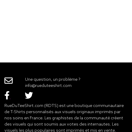
Une question, un problème ?
info@rueduteeshirt.com
RueDuTeeShirt.com (RDTS) est une boutique communautaire
de T-Shirts personnalisés aux visuels originaux imprimés par
nos soins en France. Les graphistes de la communauté créent
des visuels qui sont soumis aux votes des internautes. Les
visuels les plus populaires sont imprimés et mis en vente.