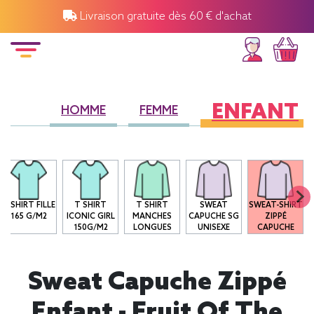
Livraison gratuite dès 60 € d'achat
ENFANT
HOMME
FEMME
T-SHIRT FILLE
T SHIRT
T SHIRT
SWEAT
SWEAT-SHIRT
165 G/M2
ICONIC GIRL
MANCHES
CAPUCHE SG
ZIPPÉ
150G/M2
LONGUES
UNISEXE
CAPUCHE
Sweat Capuche Zippé
Enfant - Fruit Of The