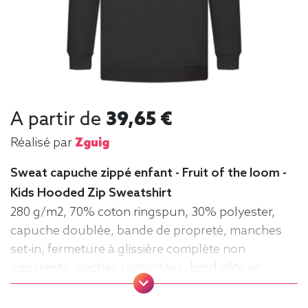
A partir de
39,65 €
Réalisé par
Zguig
Sweat capuche zippé enfant - Fruit of the loom -
Kids Hooded Zip Sweatshirt
280 g/m2, 70% coton ringspun, 30% polyester,
capuche doublée, bande de propreté, manches
set-in, fermeture à glissière complète non
apparente, poches rapportées, bord côte en
coton/élasthanne à la taille et aux poignets pour
un meilleur maintien. Zippé, Sweat,