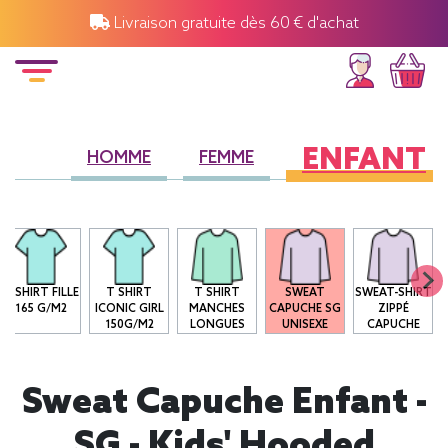
Livraison gratuite dès 60 € d'achat
ENFANT
HOMME
FEMME
T-SHIRT FILLE
T SHIRT
T SHIRT
SWEAT
SWEAT-SHIRT
165 G/M2
ICONIC GIRL
MANCHES
CAPUCHE SG
ZIPPÉ
150G/M2
LONGUES
UNISEXE
CAPUCHE
Sweat Capuche Enfant -
SG - Kids' Hooded