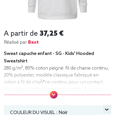
A partir de
37,25 €
Réalisé par
Baxt
Sweat capuche enfant - SG - Kids' Hooded
Sweatshirt
280 g/m², 80% coton peigné fil de chaine continu,
20% polyester, modèle classique fabriqué en
coton à fil de chaÃ®ne continu pour un contact
plus doux, poche kangourou simple. Aucun
cordon de serrage sur les modèles enfants. .
Tailles : 104 (3-4 ans), 116 (5-6 ans), 128 (7-8 ans),
140 (9-10 ans), 152 (11-12 ans) manche longue,
COULEUR DU VISUEL :
Noir