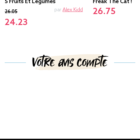
5 Fruits Et Légumes
Freak The Cat !
26.75
par
Alex Kidd
26.05
24.23
Votre avis compte