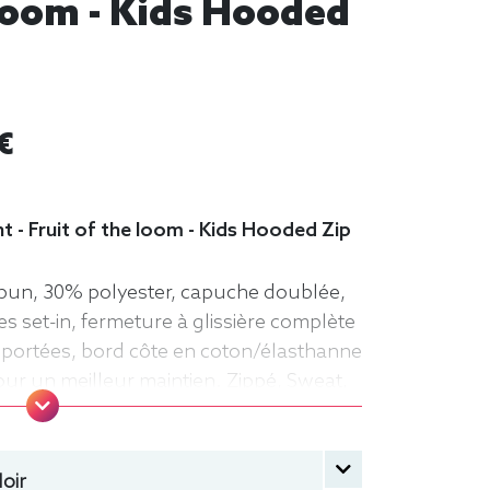
Loom - Kids Hooded
€
 - Fruit of the loom - Kids Hooded Zip
pun, 30% polyester, capuche doublée,
 set-in, fermeture à glissière complète
portées, bord côte en coton/élasthanne
pour un meilleur maintien. Zippé, Sweat,
t of the loom, Enfant, Capuche
oir