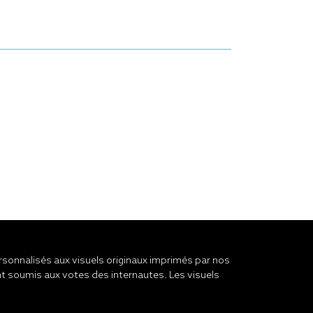
onnalisés aux visuels originaux imprimés par nos
t soumis aux votes des internautes. Les visuels