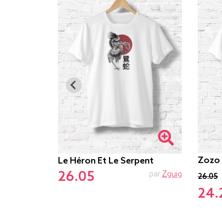
Zozo 
Le Héron Et Le Serpent
PTIT MYTHO
26.05
par
Zguig
26.05
24.