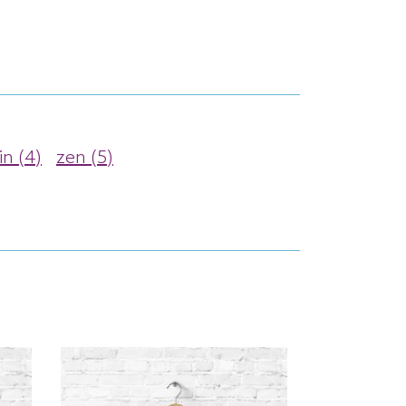
in (4)
zen (5)