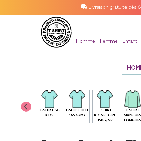
Livraison gratuite dès 
Homme
Femme
Enfant
HOM
T-SHIRT SG
T-SHIRT FILLE
T SHIRT
T SHIRT
KIDS
165 G/M2
ICONIC GIRL
MANCHE
150G/M2
LONGUE