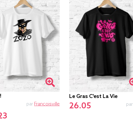
!
Le Gras C'est La Vie
par
Francoisville
26.05
pa
23