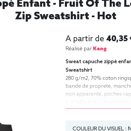
pé Enfant - Fruit Of The 
Zip Sweatshirt - Hot
A partir de
40,35 
Réalisé par
Kang
Sweat capuche zippé enfant
Sweatshirt
280 g/m2, 70% coton rings
bande de propreté, manches
non apparente, poches rap
à la taille et aux poignets 
manche longue, Hiver, Frui
COULEUR DU VISUEL :
N