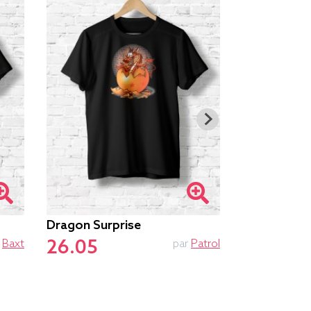
Peace And 
Dragon Surprise
26.75
26.05
r
Baxt
par
Patrol