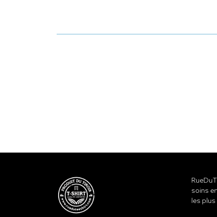
RueDuTe
soins en
les plus