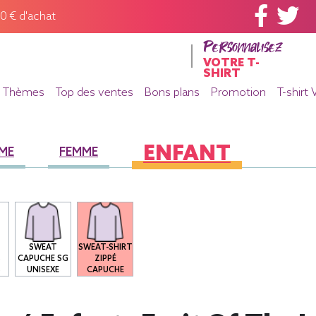
60 € d'achat
Personnalisez
VOTRE T-
SHIRT
Thèmes
Top des ventes
Bons plans
Promotion
T-shirt 
ENFANT
ME
FEMME
SWEAT
SWEAT-SHIRT
S
CAPUCHE SG
ZIPPÉ
S
UNISEXE
CAPUCHE