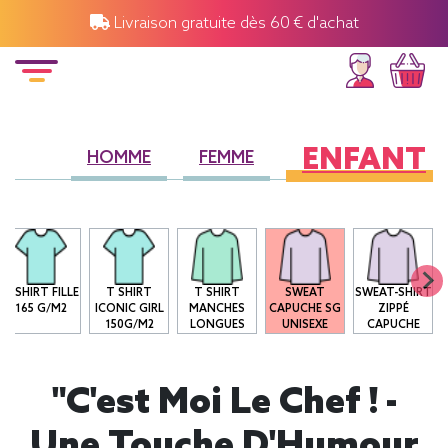
Livraison gratuite dès 60 € d'achat
ENFANT
HOMME
FEMME
T-SHIRT FILLE
T SHIRT
T SHIRT
SWEAT
SWEAT-SHIRT
165 G/M2
ICONIC GIRL
MANCHES
CAPUCHE SG
ZIPPÉ
150G/M2
LONGUES
UNISEXE
CAPUCHE
"C'est Moi Le Chef ! -
Une Touche D'Humour