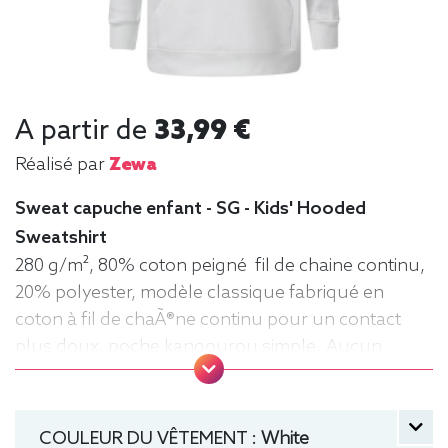
A partir de
33,99 €
Réalisé par
Zewa
Sweat capuche enfant - SG - Kids' Hooded
Sweatshirt
280 g/m², 80% coton peigné fil de chaine continu,
20% polyester, modèle classique fabriqué en
coton à fil de chaÃ®ne continu pour un contact
plus doux, poche kangourou simple. Aucun
cordon de serrage sur les modèles enfants. .
Tailles : 104 (3-4 ans), 116 (5-6 ans), 128 (7-8 ans),
140 (9-10 ans), 152 (11-12 ans) manche longue,
COULEUR DU VÊTEMENT :
White