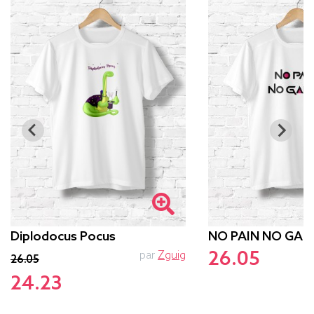
Diplodocus Pocus
NO PAIN NO GAM
26.05
par
Zguig
p
26.05
24.23