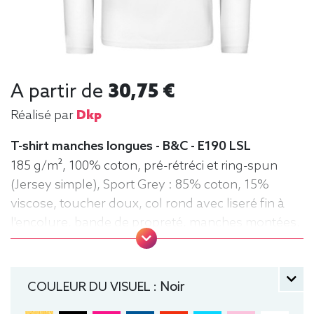
A partir de
30,75 €
Réalisé par
Dkp
T-shirt manches longues - B&C - E190 LSL
185 g/m², 100% coton, pré-rétréci et ring-spun
(Jersey simple), Sport Grey : 85% coton, 15%
viscose, toucher doux, col rond avec liseré fin à
l'encolure, bande de propreté, manches montées,
confection tubulaire, coupe droite
manche longue, Tee-shirt, Homme, Col rond, B&C
COULEUR DU VISUEL :
Noir