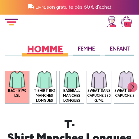
Livraison gratuite dès 60 € d'achat
HOMME
FEMME
ENFANT
B&C - E190
T-SHIRT BIO
BASEBALL
SWEAT SANS
SWEAT SHIRT
LSL
MANCHES
MANCHES
CAPUCHE 280
CAPUCHE SG
LONGUES
LONGUES
G/M2
T-
Shirt Manches Longues