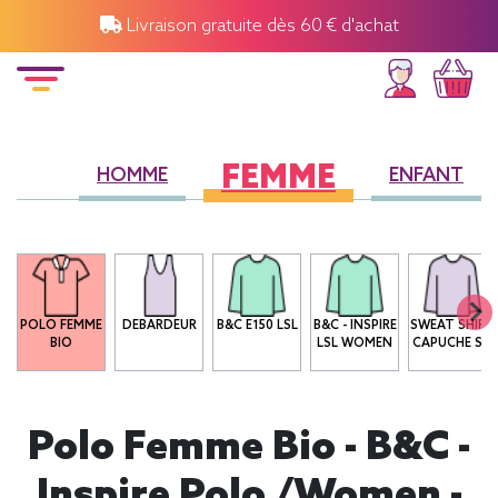
Livraison gratuite dès 60 € d'achat
FEMME
HOMME
ENFANT
POLO FEMME
DEBARDEUR
B&C E150 LSL
B&C - INSPIRE
SWEAT SHIRT
BIO
LSL WOMEN
CAPUCHE SG
Polo Femme Bio - B&C -
Inspire Polo /women -