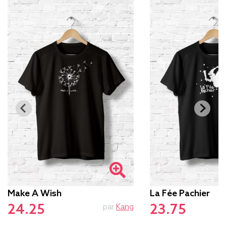
Make A Wish
La Fée Pachier
24.25
23.75
par
Kang