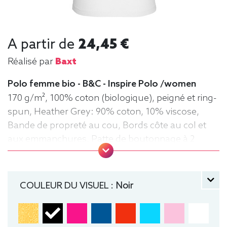
A partir de
24,45 €
Réalisé par
Baxt
Polo femme bio - B&C - Inspire Polo /women
170 g/m², 100% coton (biologique), peigné et ring-
spun, Heather Grey: 90% coton, 10% viscose,
Bande de propreté au cou, Bords côte au col et
aux emmanchures, Patte de boutonnage à 2
boutons, Coutures latérales. Lavable jusqu'à
40°C, Coupe classique. Tee-shirt, Polo,
manche courte, Femme, Bio / Organic, B&C
COULEUR DU VISUEL :
Noir