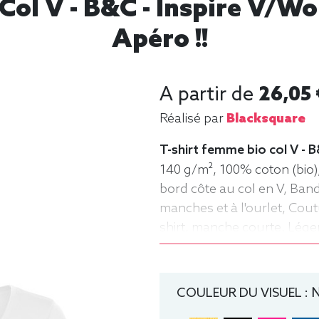
Col V - B&C - Inspire V/w
Apéro !!
A partir de
26,05 
Réalisé par
Blacksquare
T-shirt femme bio col V - 
140 g/m², 100% coton (bio),
bord côte au col en V, Ba
manches et à l'ourlet, Coutu
shirt, manche courte, Lége
COULEUR DU VISUEL :
N