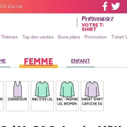
60 € d'achat
Personnalisez
VOTRE T-
SHIRT
Thèmes
Top des ventes
Bons plans
Promotion
T-shirt 
FEMME
ME
ENFANT
ME
DEBARDEUR
B&C E150 LSL
B&C - INSPIRE
SWEAT SHIRT
LSL WOMEN
CAPUCHE SG