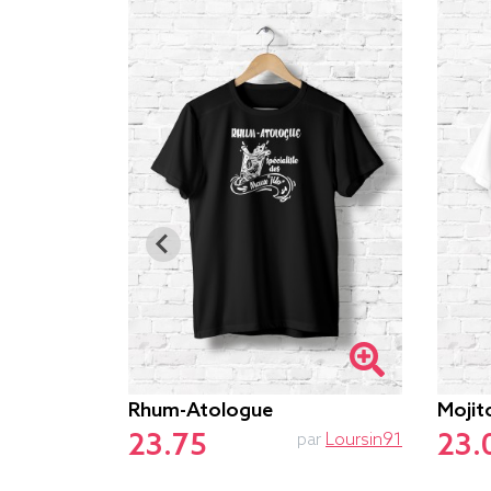
s Rien À
Rhum-Atologue
Mojit
23.75
23.
par
Loursin91
par
Zewa