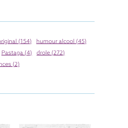
original (154)
humour alcool (45)
Pastaga (4)
drole (272)
nces (2)