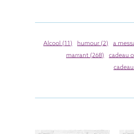
Alcool (11)
humour (2)
a messa
marrant (268)
cadeau or
cadeau 