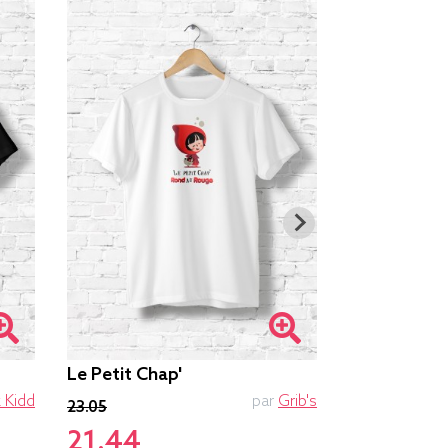
Le Petit Chap'
Deshydrato
 Kidd
par
Grib's
23.05
23.05
21.44
21.44