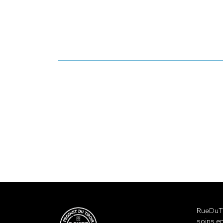
RueDuTe
soins en