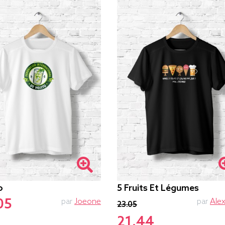
o
5 Fruits Et Légumes
05
par
Joeone
par
Alex
23.05
21.44