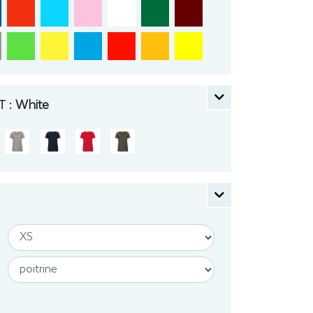
 :
White