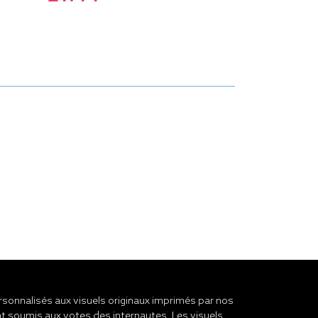
onnalisés aux visuels originaux imprimés par nos
t soumis aux votes des internautes. Les visuels