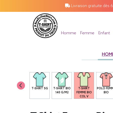
Livraison gratuite dès 
Homme
Femme
Enfant
HOM
T-SHIRT SG
T-SHIRT BIO
T-SHIRT
POLO FEM
140 G/M2
FEMME BIO
BIO
COL V