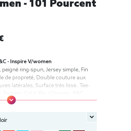
omen - 101 Pourcent
€
B&C - Inspire V/women
 peigné ring-spun, Jersey simple, Fin
nde de propreté, Double couture aux
res latérales, Surface très lisse. Tee-
r, Femme, Col V, Bio / Organic, B&C
oir