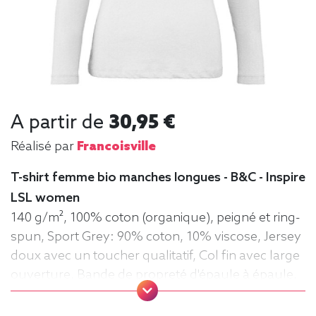
A partir de
30,95 €
Réalisé par
Francoisville
T-shirt femme bio manches longues - B&C - Inspire
LSL women
140 g/m², 100% coton (organique), peigné et ring-
spun, Sport Grey: 90% coton, 10% viscose, Jersey
doux avec un toucher qualitatif, Col fin avec large
ouverture, Bande de propreté d'épaule à épaule,
Coutures latérales, Lavable jusqu'à 40°C, Moyen
Fit. Tee-shirt, manche longue, Léger, Femme, Col