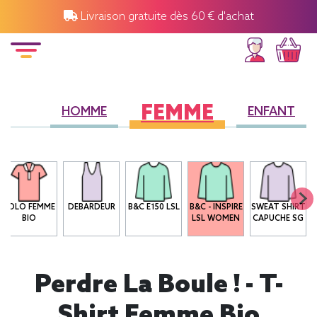
Livraison gratuite dès 60 € d'achat
FEMME
HOMME
ENFANT
POLO FEMME
DEBARDEUR
B&C E150 LSL
B&C - INSPIRE
SWEAT SHIRT
BIO
LSL WOMEN
CAPUCHE SG
Perdre La Boule ! - T-
Shirt Femme Bio