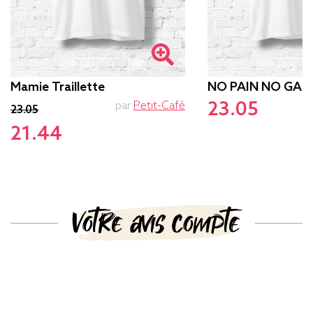
Mamie Traillette
NO PAIN NO GAM
23.05
par
Petit-Café
p
23.05
21.44
Votre avis compte