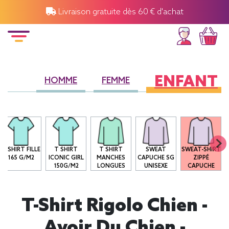
Livraison gratuite dès 60 € d'achat
ENFANT
HOMME
FEMME
T-SHIRT FILLE
T SHIRT
T SHIRT
SWEAT
SWEAT-SHIRT
165 G/M2
ICONIC GIRL
MANCHES
CAPUCHE SG
ZIPPÉ
150G/M2
LONGUES
UNISEXE
CAPUCHE
T-Shirt Rigolo Chien -
Avoir Du Chien -