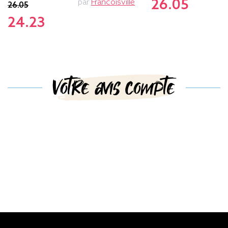
26.05
par
Francoisville
26.05
24.23
Votre avis compte