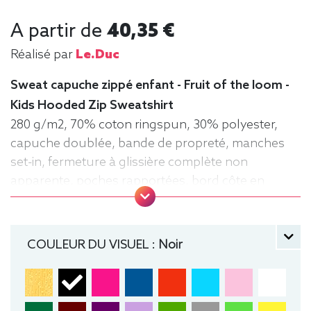
A partir de
40,35 €
Réalisé par
Le.duc
Sweat capuche zippé enfant - Fruit of the loom -
Kids Hooded Zip Sweatshirt
280 g/m2, 70% coton ringspun, 30% polyester,
capuche doublée, bande de propreté, manches
set-in, fermeture à glissière complète non
apparente, poches rapportées, bord côte en
coton/élasthanne à la taille et aux poignets pour
un meilleur maintien. Zippé, Sweat,
manche longue, Hiver, Fruit of the loom, Enfant,
COULEUR DU VISUEL :
Noir
Capuche