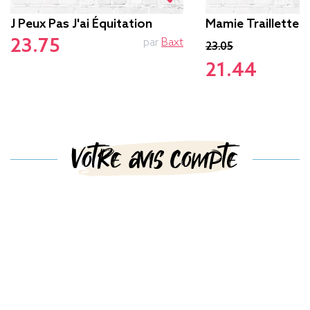
J Peux Pas J'ai Équitation
Mamie Traillette
23.75
par
Baxt
23.05
21.44
Votre avis compte