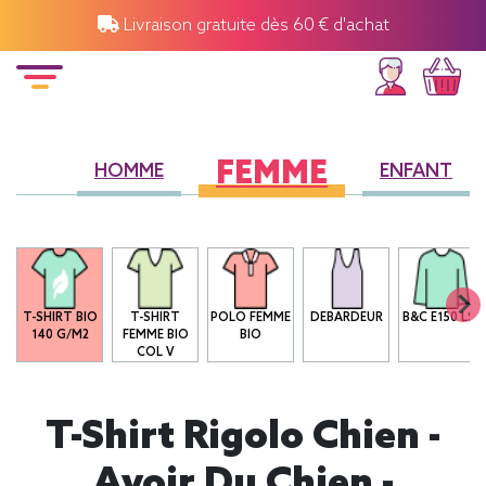
Livraison gratuite dès 60 € d'achat
FEMME
HOMME
ENFANT
T-SHIRT BIO
T-SHIRT
POLO FEMME
DEBARDEUR
B&C E150 LSL
140 G/M2
FEMME BIO
BIO
COL V
T-Shirt Rigolo Chien -
Avoir Du Chien -