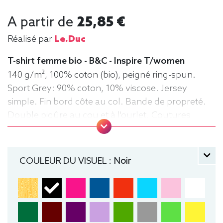
A partir de
25,85 €
Réalisé par
Le.duc
T-shirt femme bio - B&C - Inspire T/women
140 g/m², 100% coton (bio), peigné ring-spun.
Sport Grey: 90% coton, 10% viscose. Jersey
simple. Fin bord côte au col. Bande de propreté.
Double piqûre au cou et à l'ourlet. Coutures
latérales. Surface très lisse. Tee-shirt,
manche courte, Léger, Femme, Col rond, Bio /
Organic, B&C
COULEUR DU VISUEL :
Noir