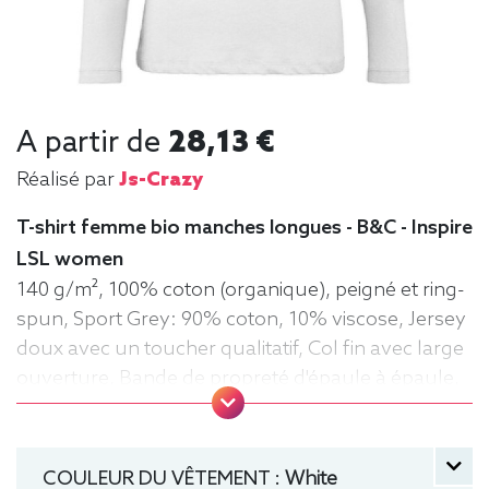
A partir de
28,13 €
Réalisé par
Js-Crazy
T-shirt femme bio manches longues - B&C - Inspire
LSL women
140 g/m², 100% coton (organique), peigné et ring-
spun, Sport Grey: 90% coton, 10% viscose, Jersey
doux avec un toucher qualitatif, Col fin avec large
ouverture, Bande de propreté d'épaule à épaule,
Coutures latérales, Lavable jusqu'à 40°C, Moyen
Fit. Tee-shirt, manche longue, Léger, Femme, Col
rond, Bio / Organic, B&C
COULEUR DU VÊTEMENT :
White