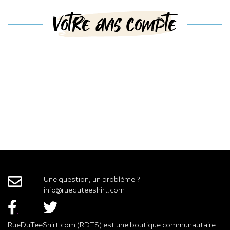
Votre avis compte
Une question, un problème ?
info@rueduteeshirt.com
RueDuTeeShirt.com (RDTS) est une boutique communautaire