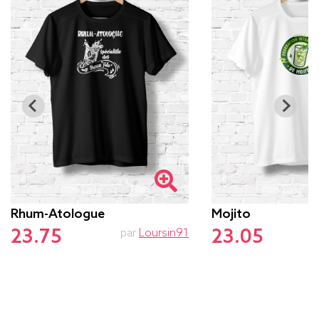
Rhum-Atologue
Mojito
23.75
23.05
par
Loursin91