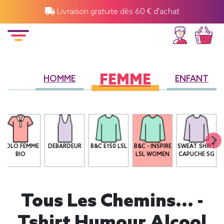
Livraison gratuite dès 60 € d'achat
FEMME
HOMME
ENFANT
POLO FEMME
DEBARDEUR
B&C E150 LSL
B&C - INSPIRE
SWEAT SHIRT
BIO
LSL WOMEN
CAPUCHE SG
Tous Les Chemins... -
Tshirt Humour Alcool