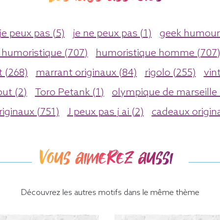
je peux pas (5)
je ne peux pas (1)
geek humour 
t humoristique (707)
humoristique homme (707
 (268)
marrant originaux (84)
rigolo (255)
vin
ut (2)
Toro Petank (1)
olympique de marseille 
riginaux (751)
J peux pas j ai (2)
cadeaux origin
Vous aimerez aussi
Découvrez les autres motifs dans le même thème