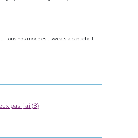
 sur tous nos modèles . sweats à capuche t-
eux pas j ai (8)