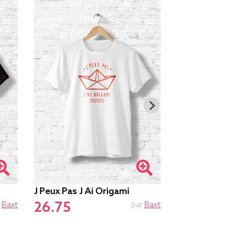
J Peux Pas J Ai Origami
Je Peux Pas
26.75
26.05
r
Baxt
par
Baxt