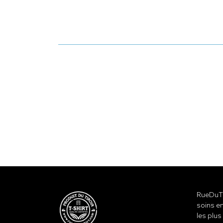
RueDuTe
soins en
les plus