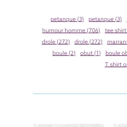
petanque (3)
petanque (3)
humour homme (706)
tee shir
drole (272)
drole (272)
marrant
boule (2)
obut (1)
boule ob
T shirt o