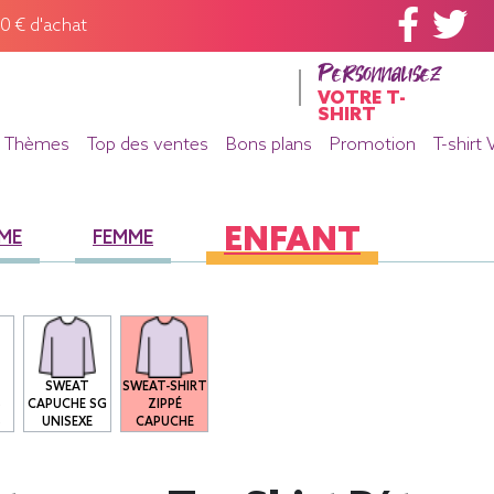
60 € d'achat
Personnalisez
VOTRE T-
SHIRT
Thèmes
Top des ventes
Bons plans
Promotion
T-shirt 
ENFANT
ME
FEMME
SWEAT
SWEAT-SHIRT
S
CAPUCHE SG
ZIPPÉ
S
UNISEXE
CAPUCHE