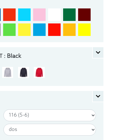
 :
Black