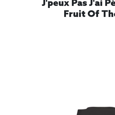
J'peux Pas J'ai 
Fruit Of Th