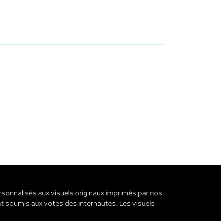
onnalisés aux visuels originaux imprimés par nos
t soumis aux votes des internautes. Les visuels