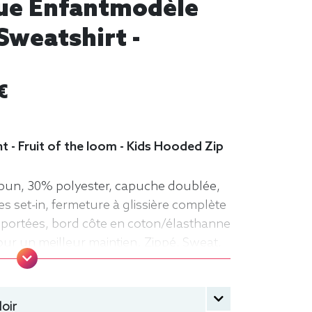
nque Enfantmodèle
Sweatshirt -
€
 - Fruit of the loom - Kids Hooded Zip
pun, 30% polyester, capuche doublée,
 set-in, fermeture à glissière complète
portées, bord côte en coton/élasthanne
pour un meilleur maintien. Zippé, Sweat,
t of the loom, Enfant, Capuche
oir