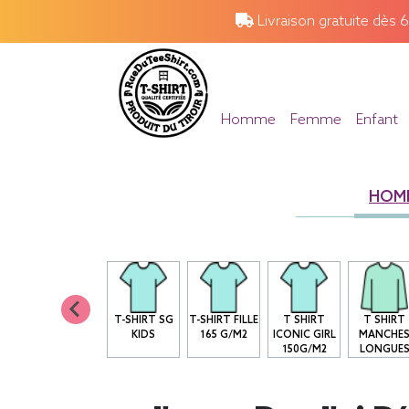
Livraison gratuite dès 
Homme
Femme
Enfant
HOM
T-SHIRT SG
T-SHIRT FILLE
T SHIRT
T SHIRT
KIDS
165 G/M2
ICONIC GIRL
MANCHE
150G/M2
LONGUE