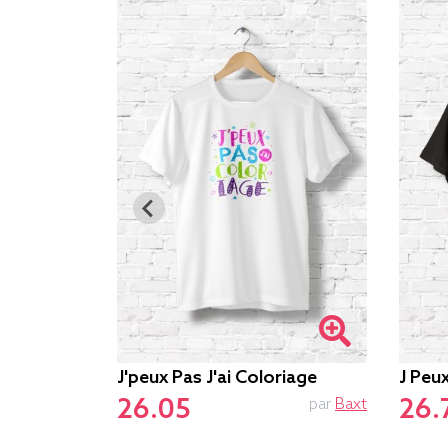
J'peux Pas J'ai Coloriage
J Peux
26.05
26.
par
Baxt
par
Baxt