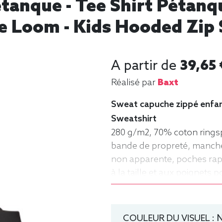
Pétanque - Tee Shirt Péta
e Loom - Kids Hooded Zip 
A partir de
39,65 
Réalisé par
Baxt
Sweat capuche zippé enfant
Sweatshirt
280 g/m2, 70% coton rings
bande de propreté, manches
non apparente, poches rap
à la taille et aux poignets 
manche longue, Hiver, Frui
COULEUR DU VISUEL :
N