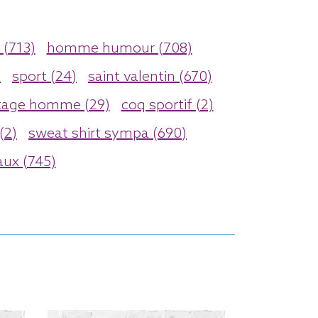
(713)
homme humour (708)
)
sport (24)
saint valentin (670)
tage homme (29)
coq sportif (2)
(2)
sweat shirt sympa (690)
aux (745)