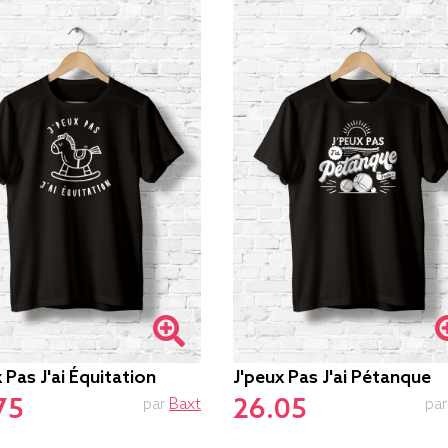
 Pas J'ai Équitation
J'peux Pas J'ai Pétanque
75
26.05
par
Baxt
pa