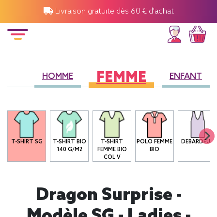
Livraison gratuite dès 60 € d'achat
FEMME
HOMME
ENFANT
T-SHIRT SG
T-SHIRT BIO
T-SHIRT
POLO FEMME
DEBARDEUR
140 G/M2
FEMME BIO
BIO
COL V
Dragon Surprise -
Modèle SG - Ladies -