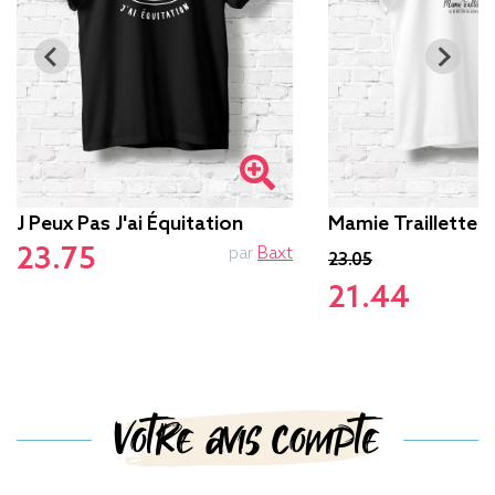
J Peux Pas J'ai Équitation
Mamie Traillette
23.75
par
Baxt
23.05
21.44
Votre avis compte