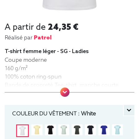
A partir de
24,35 €
Réalisé par
Patrol
T-shirt femme léger - SG - Ladies
Coupe moderne
160 g/m²
100% coton ring-spun
Bande de propreté Tee-shirt, manche courte,
Léger, Femme, Col rond
COULEUR DU VÊTEMENT :
White