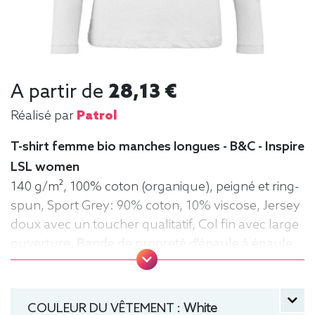
A partir de
28,13 €
Réalisé par
Patrol
T-shirt femme bio manches longues - B&C - Inspire
LSL women
140 g/m², 100% coton (organique), peigné et ring-
spun, Sport Grey: 90% coton, 10% viscose, Jersey
doux avec un toucher qualitatif, Col fin avec large
ouverture, Bande de propreté d'épaule à épaule,
Coutures latérales, Lavable jusqu'à 40°C, Moyen
Fit. Tee-shirt, manche longue, Léger, Femme, Col
rond, Bio / Organic, B&C
COULEUR DU VÊTEMENT :
White