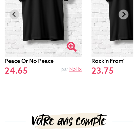
Peace Or No Peace
Rock'n From'
24.65
23.75
par
NoHx
Votre avis compte