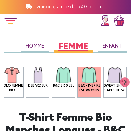
Livraison gratuite dès 60 € d'achat
FEMME
HOMME
ENFANT
POLO FEMME
DEBARDEUR
B&C E150 LSL
B&C - INSPIRE
SWEAT SHIRT
BIO
LSL WOMEN
CAPUCHE SG
T-Shirt Femme Bio
Manches Longues - B&C