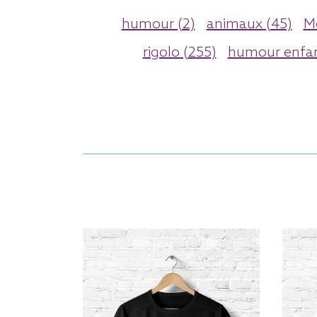
humour (2)
animaux (45)
Mo
rigolo (255)
humour enfan