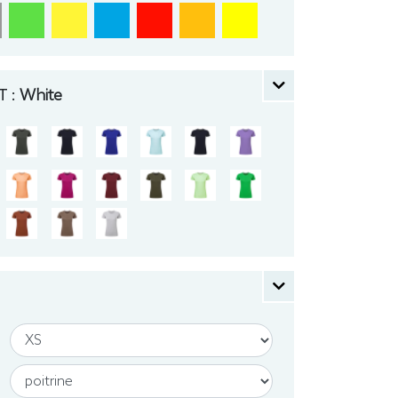
 :
White