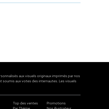
onnalisés aux visuels originaux imprimés par nos
t soumis aux votes des internautes. Les visuels
Top des ventes
Promotions
Par Thème
Nos illustrateur