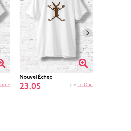
Nouvel Échec
Ne Pas Dér
23.05
23.55
Roots
par
Le.duc