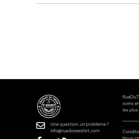
RueDuTe
soins en
les plus
Une question, un problème ?
info@rueduteeshirt.com
Conditi
Nous co