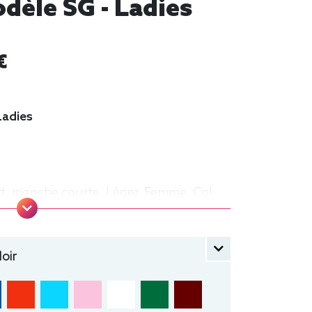
dèle SG - Ladies
€
Ladies
rt, manche courte, Léger, Femme, Col
oir