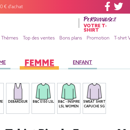
60 € d'achat
Personnalisez
VOTRE T-
SHIRT
Thèmes
Top des ventes
Bons plans
Promotion
T-shirt 
FEMME
ME
ENFANT
ME
DEBARDEUR
B&C E150 LSL
B&C - INSPIRE
SWEAT SHIRT
LSL WOMEN
CAPUCHE SG