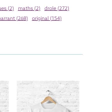
es (2)
maths (2)
drole (272)
arrant (268)
original (154)