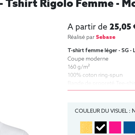
 Tshirt Rigolo Femme - Mo
A partir de
25,05 
Réalisé par
Sebase
T-shirt femme léger - SG - 
Coupe moderne
160 g/m²
100% coton ring-spun
Bande de propreté Tee-shi
rond
COULEUR DU VISUEL :
N