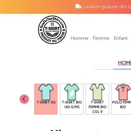
Livraison gratuite dès 
Homme
Femme
Enfant
HOM
T-SHIRT SG
T-SHIRT BIO
T-SHIRT
POLO FEM
140 G/M2
FEMME BIO
BIO
COL V