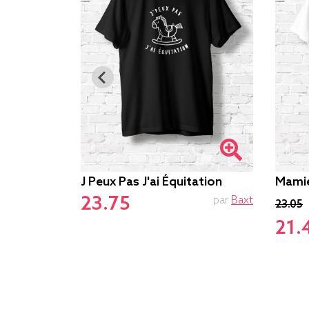
J Peux Pas J'ai Équitation
Mamie
23.75
par
Le.duc
par
Baxt
23.05
21.