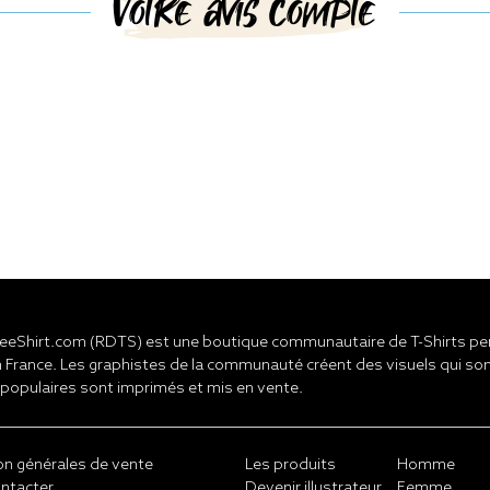
Votre avis compte
eShirt.com (RDTS) est une boutique communautaire de T-Shirts pers
 France. Les graphistes de la communauté créent des visuels qui son
 populaires sont imprimés et mis en vente.
on générales de vente
Les produits
Homme
ntacter
Devenir illustrateur
Femme