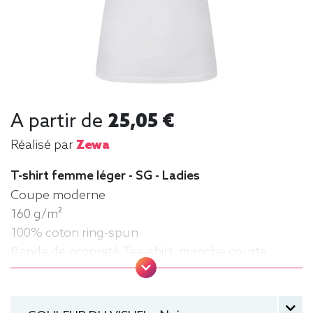
A partir de
25,05 €
Réalisé par
Zewa
T-shirt femme léger - SG - Ladies
Coupe moderne
160 g/m²
100% coton ring-spun
Bande de propreté Tee-shirt, manche courte,
Léger, Femme, Col rond