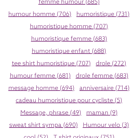
femme humour (685)
humour homme (706)
humoristique (731)
humoristique homme (707)
humoristique femme (683)
humoristique enfant (688)
tee shirt humoristique (707)
drole (272)
humour femme (681)
drole femme (683)
message homme (694)
anniversaire (714)
cadeau humoristique pour cycliste (5)
Message, phrase (49)
maman (9)
sweat shirt sympa (690)
Humour velo (3)
cool (52)
T shirt originaux (751)