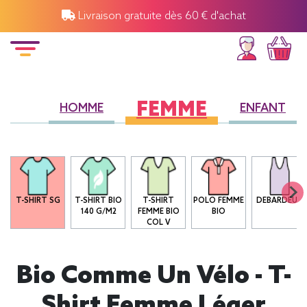
Livraison gratuite dès 60 € d'achat
FEMME
HOMME
ENFANT
T-SHIRT SG
T-SHIRT BIO
T-SHIRT
POLO FEMME
DEBARDEUR
140 G/M2
FEMME BIO
BIO
COL V
Bio Comme Un Vélo - T-
Shirt Femme Léger