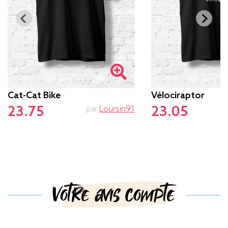
Cat-Cat Bike
Vélociraptor
23.75
23.05
par
Loursin91
Votre avis compte