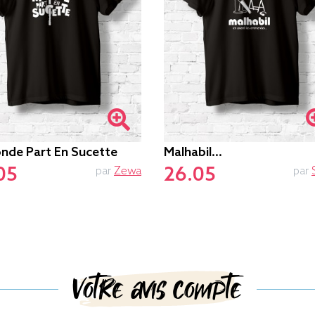
nde Part En Sucette
Malhabil...
05
26.05
par
Zewa
par
Votre avis compte