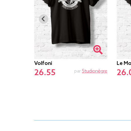
Volfoni
Le Mo
26.55
26.
par
Le.duc
par
Studionègre