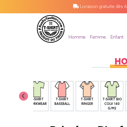
Livraison gratuite dès 
Homme
Femme
Enfant
H
T SHIRT BIO
T-SHIRT
T-SHIRT
T-SHIRT
T-SHIRT BIO
COL ROND
WORKWEAR
BASEBALL
RINGER
COLV 140
G/M2