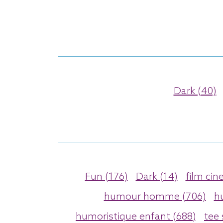
Dark (40)
Fun (176)
Dark (14)
film cin
humour homme (706)
h
humoristique enfant (688)
tee 