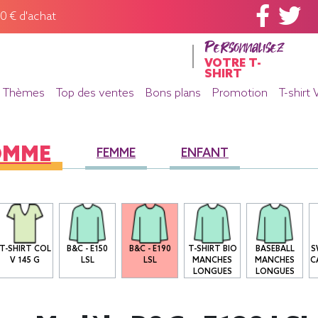
60 € d'achat
Personnalisez
VOTRE T-
SHIRT
Thèmes
Top des ventes
Bons plans
Promotion
T-shirt 
OMME
FEMME
ENFANT
T-SHIRT COL
B&C - E150
B&C - E190
T-SHIRT BIO
BASEBALL
S
V 145 G
LSL
LSL
MANCHES
MANCHES
C
LONGUES
LONGUES