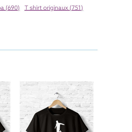
a (690)
T shirt originaux (751)