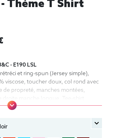
 - Thème T Shirt
€
B&C - E190 LSL
étréci et ring-spun (Jersey simple),
% viscose, toucher doux, col rond avec
ande de propreté, manches montées,
e droite manche longue, Tee-shirt,
oir