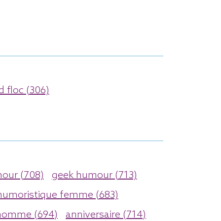
d floc (306)
ur (708)
geek humour (713)
humoristique femme (683)
homme (694)
anniversaire (714)