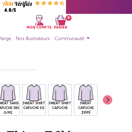
4.8/5
0
MON COMPTE
PANIER
Vierge
Nos illustrateurs
Communauté
WEAT SANS
SWEAT SHIRT
SWEAT SHIRT
SWEAT
APUCHE 280
CAPUCHE SG
CAPUCHE
CAPUCHE
G/M2
ZIPPÉ