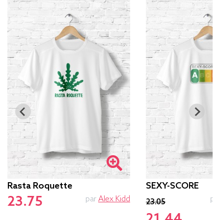
Rasta Roquette
SEXY-SCORE
23.75
par
Alex Kidd
pa
23.05
21.44