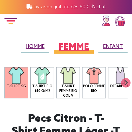
Livraison gratuite dès 60 € d'achat
FEMME
HOMME
ENFANT
T-SHIRT SG
T-SHIRT BIO
T-SHIRT
POLO FEMME
DEBARDEUR
140 G/M2
FEMME BIO
BIO
COL V
Pecs Citron - T-
Shirt Femme Léger -T