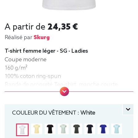
A partir de
24,35 €
Réalisé par
Skurg
T-shirt femme léger - SG - Ladies
Coupe moderne
160 g/m²
100% coton ring-spun
Bande de propreté Tee-shirt, manche courte,
Léger, Femme, Col rond
COULEUR DU VÊTEMENT :
White