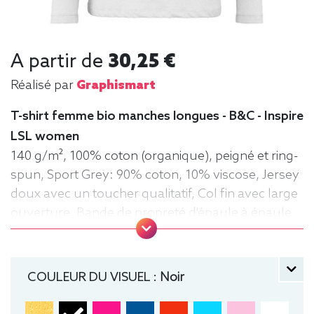
A partir de
30,25 €
Réalisé par
Graphismart
T-shirt femme bio manches longues - B&C - Inspire
LSL women
140 g/m², 100% coton (organique), peigné et ring-
spun, Sport Grey: 90% coton, 10% viscose, Jersey
doux avec un toucher qualitatif, Col fin avec large
ouverture, Bande de propreté d'épaule à épaule,
Coutures latérales, Lavable jusqu'à 40°C, Moyen
Fit. Tee-shirt, manche longue, Léger, Femme, Col
rond, Bio / Organic, B&C
COULEUR DU VISUEL :
Noir