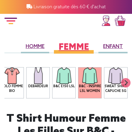
Livraison gratuite dès 60 € d'achat
FEMME
HOMME
ENFANT
POLO FEMME
DEBARDEUR
B&C E150 LSL
B&C - INSPIRE
SWEAT SHIRT
BIO
LSL WOMEN
CAPUCHE SG
T Shirt Humour Femme
Les Filles Sur B&C -