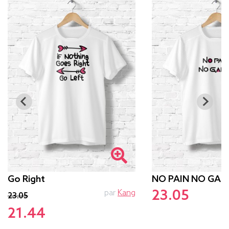
Go Right
NO PAIN NO GAM
23.05
par
Kang
p
23.05
21.44