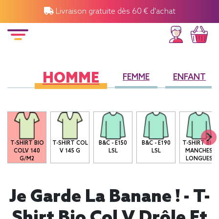
Livraison gratuite dès 60 € d'achat
HOMME
FEMME
ENFANT
T-SHIRT BIO
T-SHIRT COL
B&C - E150
B&C - E190
T-SHIRT BIO
COLV 140
V 145 G
LSL
LSL
MANCHES
G/M2
LONGUES
Je Garde La Banane ! - T-
Shirt Bio Col V Drôle Et