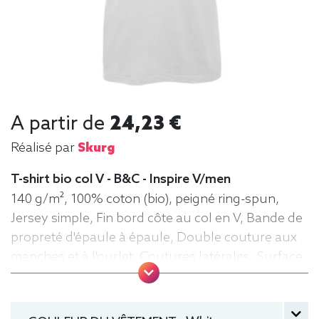
A partir de
24,23 €
Réalisé par
Skurg
T-shirt bio col V - B&C - Inspire V/men
140 g/m², 100% coton (bio), peigné ring-spun,
Jersey simple, Fin bord côte au col en V, Bande de
propreté d'épaule à épaule, Double couture aux
manches et à l'ourlet, Coutures latérales. Surface
très lisse. Tee-shirt, manche courte, Léger,
Homme, Col V, Bio / Organic, B&C