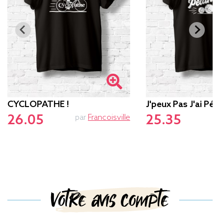
CYCLOPATHE !
J'peux Pas J'ai Pé
26.05
25.35
par
Francoisville
Votre avis compte