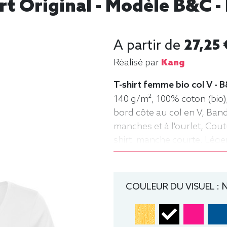
t Original - Modèle B&C 
A partir de
27,25 
Réalisé par
Kang
T-shirt femme bio col V - 
140 g/m², 100% coton (bio),
bord côte au col en V, Ba
manches et à l'ourlet, Coutu
shirt, manche courte, Lége
COULEUR DU VISUEL :
N