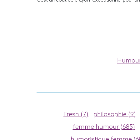
C'est un coût de crayon exceptionnel pour un
Humour
Fresh (7)
philosophie (9)
femme humour (685)
humoristique femme (6