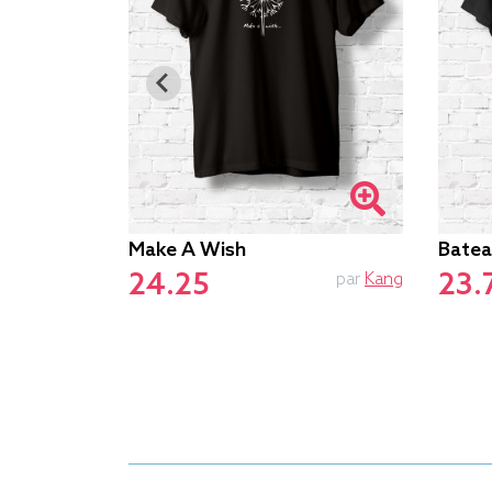
Make A Wish
Batea
24.25
23.
par
Yobann
par
Kang