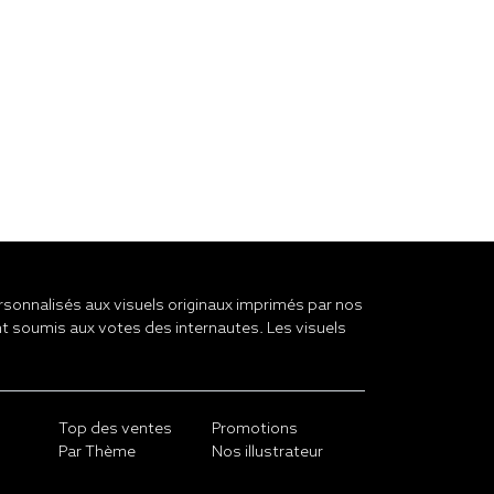
onnalisés aux visuels originaux imprimés par nos
t soumis aux votes des internautes. Les visuels
Top des ventes
Promotions
Par Thème
Nos illustrateur