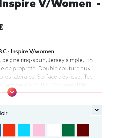
- Inspire V/women -
€
B&C - Inspire V/women
 peigné ring-spun, Jersey simple, Fin
nde de propreté, Double couture aux
res latérales, Surface très lisse. Tee-
r, Femme, Col V, Bio / Organic, B&C
oir