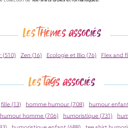
e collection de
Tee-shirts drôles et romantiques.
Les thèmes associés
 (510)
Zen (16)
Ecologie et Bio (76)
Flex and f
Les tags associés
fille (13)
homme humour (708)
humour enfant
humour homme (706)
humoristique (731)
hum
83)
humoristique enfant (688)
tee shirt humori