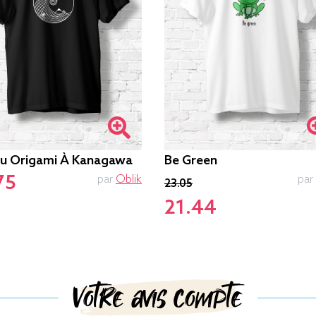
u Origami À Kanagawa
Be Green
75
par
Oblik
par
23.05
21.44
Votre avis compte