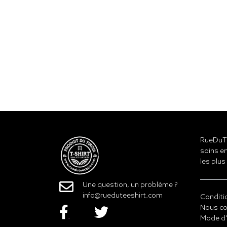
RueDuTe
soins en
les plus
Une question, un problème ?
info@rueduteeshirt.com
Conditi
Nous co
Mode d'