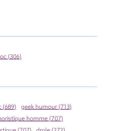
loc (306)
 (689)
geek humour (713)
oristique homme (707)
stique (707)
drole (272)