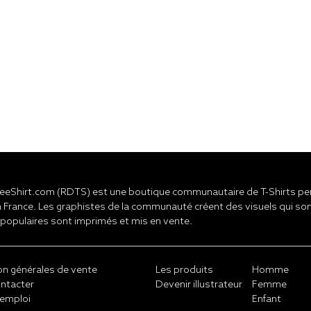
eShirt.com (RDTS) est une boutique communautaire de T-Shirts pers
 France. Les graphistes de la communauté créent des visuels qui son
 populaires sont imprimés et mis en vente.
on générales de vente
Les produits
Homme
ntacter
Devenir illustrateur
Femme
emploi
Enfant