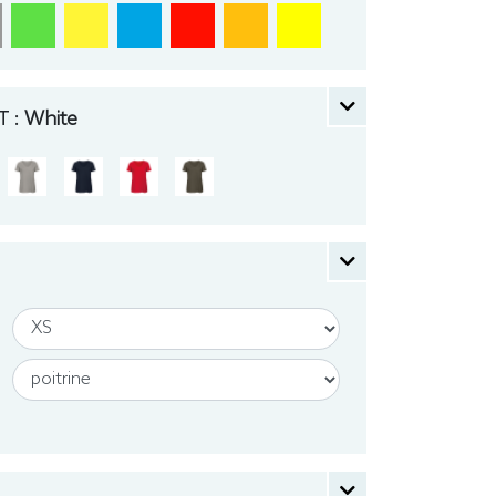
 :
White