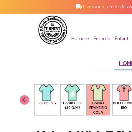
Livraison gratuite dès 
Homme
Femme
Enfant
HOM
T-SHIRT SG
T-SHIRT BIO
T-SHIRT
POLO FEM
140 G/M2
FEMME BIO
BIO
COL V