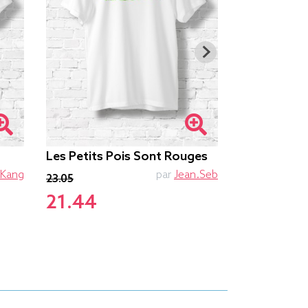
Les Petits Pois Sont Rouges
Cuicui Cui! 
23.05
Kang
par
Jean.Seb
23.05
21.44