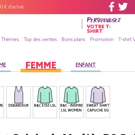
60 € d'achat
Personnalisez
VOTRE T-
SHIRT
Thèmes
Top des ventes
Bons plans
Promotion
T-shirt 
FEMME
ME
ENFANT
ME
DEBARDEUR
B&C E150 LSL
B&C - INSPIRE
SWEAT SHIRT
LSL WOMEN
CAPUCHE SG