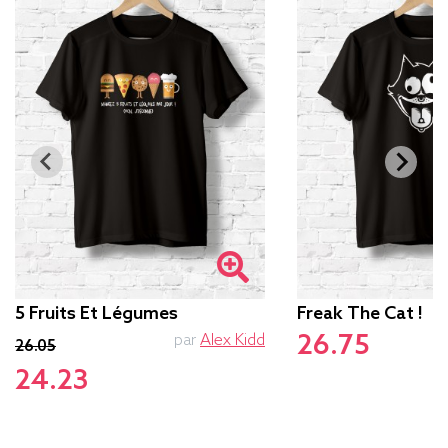
5 Fruits Et Légumes
Freak The Cat !
26.75
par
Alex Kidd
26.05
24.23