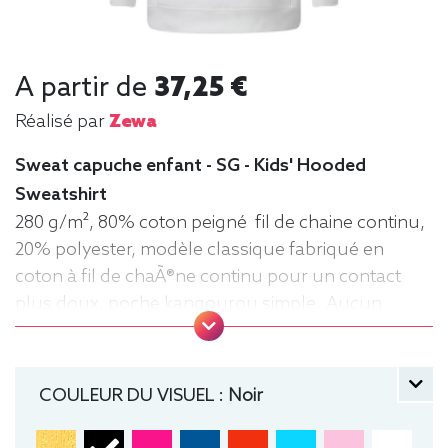
A partir de
37,25 €
Réalisé par
Zewa
Sweat capuche enfant - SG - Kids' Hooded
Sweatshirt
280 g/m², 80% coton peigné fil de chaine continu,
20% polyester, modèle classique fabriqué en
coton à fil de chaÃ®ne continu pour un contact
plus doux, poche kangourou simple. Aucun
cordon de serrage sur les modèles enfants. .
Tailles : 104 (3-4 ans), 116 (5-6 ans), 128 (7-8 ans),
140 (9-10 ans), 152 (11-12 ans) manche longue,
COULEUR DU VISUEL :
Noir
Sweat, Hiver, Enfant, Capuche