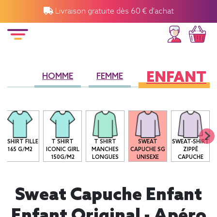
Livraison gratuite dès 60 € d'achat
ENFANT
HOMME
FEMME
T-SHIRT FILLE
T SHIRT
T SHIRT
SWEAT
SWEAT-SHIRT
165 G/M2
ICONIC GIRL
MANCHES
CAPUCHE SG
ZIPPÉ
150G/M2
LONGUES
UNISEXE
CAPUCHE
Sweat Capuche Enfant
Enfant Original - Apéro