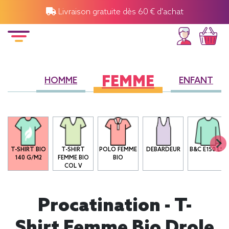
Livraison gratuite dès 60 € d'achat
FEMME
HOMME
ENFANT
T-SHIRT BIO
T-SHIRT
POLO FEMME
DEBARDEUR
B&C E150 LSL
140 G/M2
FEMME BIO
BIO
COL V
Procatination - T-
Shirt Femme Bio Drole