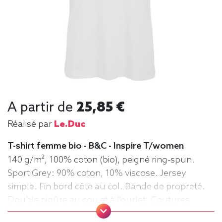
A partir de
25,85 €
Réalisé par
Le.duc
T-shirt femme bio - B&C - Inspire T/women
140 g/m², 100% coton (bio), peigné ring-spun.
Sport Grey: 90% coton, 10% viscose. Jersey
simple. Fin bord côte au col. Bande de propreté.
Double piqûre au cou et à l'ourlet. Coutures
latérales. Surface très lisse. Tee-shirt,