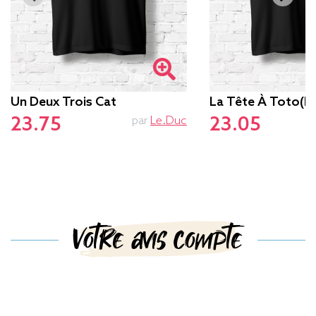
Un Deux Trois Cat
La Tête À Toto(r
23.75
23.05
par
Le.duc
Votre avis compte