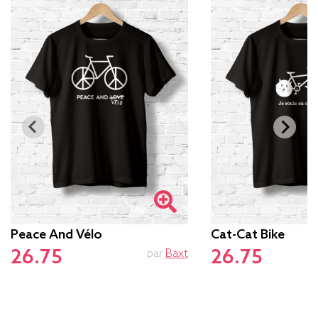
Peace And Vélo
Cat-Cat Bike
26.75
26.75
par
Baxt