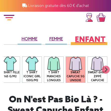
Livraison gratuite dès 60 € d'achat
ENFANT
HOMME
FEMME
T-SHIRT FILLE
T SHIRT
T SHIRT
SWEAT
SWEAT-SHIRT
165 G/M2
ICONIC GIRL
MANCHES
CAPUCHE SG
ZIPPÉ
150G/M2
LONGUES
UNISEXE
CAPUCHE
On N'est Pas Bio Là ? -
Sweat Capuche Enfant