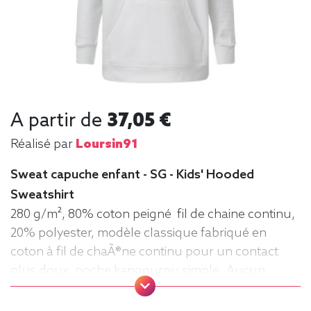
A partir de
37,05 €
Réalisé par
Loursin91
Sweat capuche enfant - SG - Kids' Hooded
Sweatshirt
280 g/m², 80% coton peigné fil de chaine continu,
20% polyester, modèle classique fabriqué en
coton à fil de chaÃ®ne continu pour un contact
plus doux, poche kangourou simple. Aucun
cordon de serrage sur les modèles enfants. .
Tailles : 104 (3-4 ans), 116 (5-6 ans), 128 (7-8 ans),