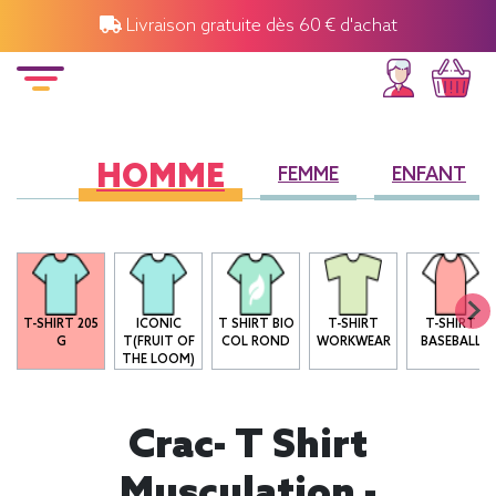
Livraison gratuite dès 60 € d'achat
HOMME
FEMME
ENFANT
T-SHIRT 205
ICONIC
T SHIRT BIO
T-SHIRT
T-SHIRT
G
T(FRUIT OF
COL ROND
WORKWEAR
BASEBALL
THE LOOM)
Crac- T Shirt
Musculation -