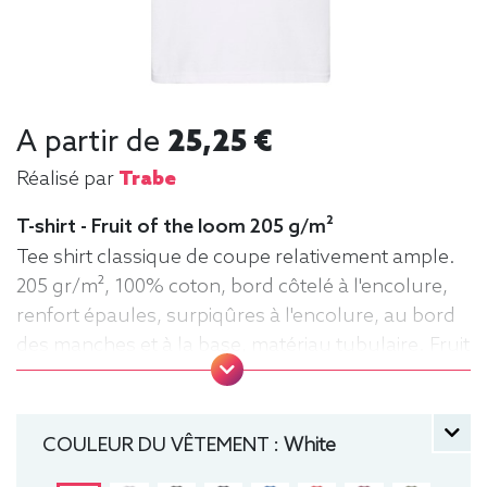
A partir de
25,25 €
Réalisé par
Trabe
T-shirt - Fruit of the loom 205 g/m²
Tee shirt classique de coupe relativement ample.
205 gr/m², 100% coton, bord côtelé à l'encolure,
renfort épaules, surpiqûres à l'encolure, au bord
des manches et à la base, matériau tubulaire. Fruit
of the loom, Tee-shirt, manche courte, Homme,
Col rond
COULEUR DU VÊTEMENT :
White