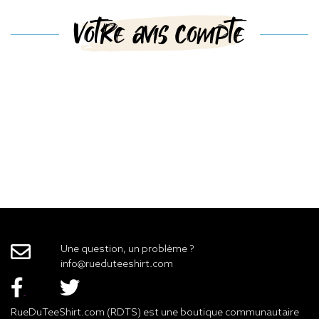
Votre avis compte
Une question, un problème ?
info@rueduteeshirt.com
RueDuTeeShirt.com (RDTS) est une boutique communautaire