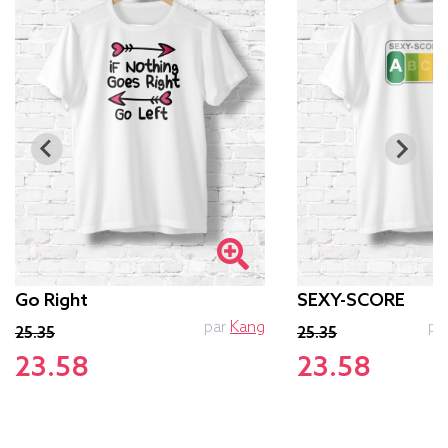
Go Right
SEXY-SCORE
par
Kang
pa
25.35
25.35
23.58
23.58