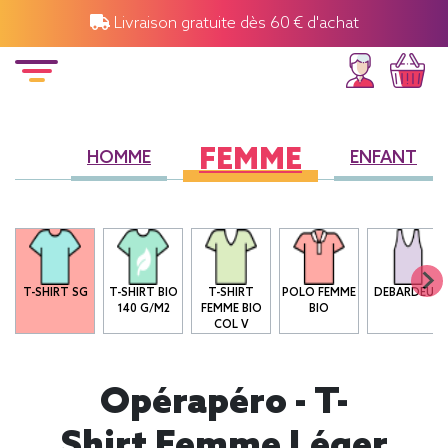
Livraison gratuite dès 60 € d'achat
FEMME
HOMME
ENFANT
T-SHIRT SG
T-SHIRT BIO
T-SHIRT
POLO FEMME
DEBARDEUR
140 G/M2
FEMME BIO
BIO
COL V
Opérapéro - T-
Shirt Femme Léger