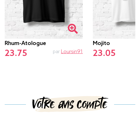
Rhum-Atologue
Mojito
23.75
23.05
par
Loursin91
Votre avis compte