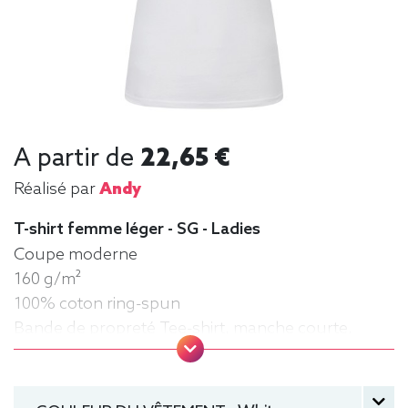
A partir de
22,65 €
Réalisé par
Andy
T-shirt femme léger - SG - Ladies
Coupe moderne
160 g/m²
100% coton ring-spun
Bande de propreté Tee-shirt, manche courte,
Léger, Femme, Col rond