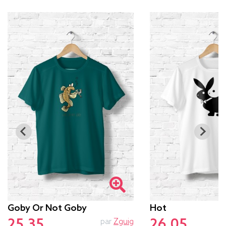
Goby Or Not Goby
Hot
25.35
26.05
par
Zguig