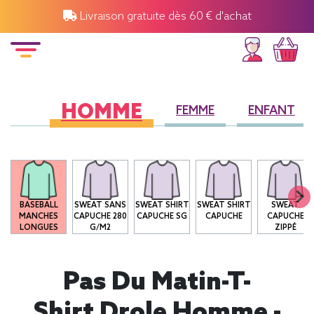
Livraison gratuite dès 60 € d'achat
HOMME
FEMME
ENFANT
O
BASEBALL
SWEAT SANS
SWEAT SHIRT
SWEAT SHIRT
SWEAT
MANCHES
CAPUCHE 280
CAPUCHE SG
CAPUCHE
CAPUCHE
LONGUES
G/M2
ZIPPÉ
Pas Du Matin-T-
Shirt Drole Homme -