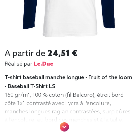
A partir de
24,51 €
Réalisé par
Le.duc
T-shirt baseball manche longue - Fruit of the loom
- Baseball T-Shirt LS
160 gr/m², 100 % coton (fil Belcoro), étroit bord
côte 1x1 contrasté avec Lycra à l'encolure,
manches longues raglan contrastées, surpiqûres
à l'encolure, au bord des manches et à la taille,
matériau tubulaire. Tee baseball, Tee-shirt,
manche longue, Léger, Homme, Fruit of the loom