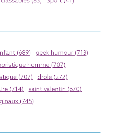
nclassables (83)
Sport (41)
nfant (689)
geek humour (713)
oristique homme (707)
stique (707)
drole (272)
ire (714)
saint valentin (670)
ginaux (745)