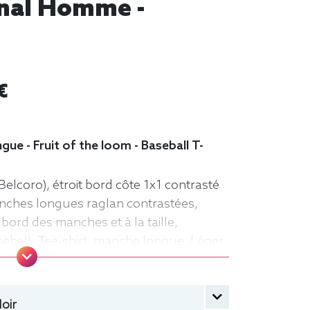
inal Homme -
€
gue - Fruit of the loom - Baseball T-
Belcoro), étroit bord côte 1x1 contrasté
anches longues raglan contrastées,
 bord des manches et à la taille,
seball, Tee-shirt, manche longue, Léger,
oir