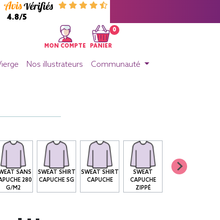
4.8/5
0
MON COMPTE
PANIER
Vierge
Nos illustrateurs
Communauté
WEAT SANS
SWEAT SHIRT
SWEAT SHIRT
SWEAT
APUCHE 280
CAPUCHE SG
CAPUCHE
CAPUCHE
G/M2
ZIPPÉ