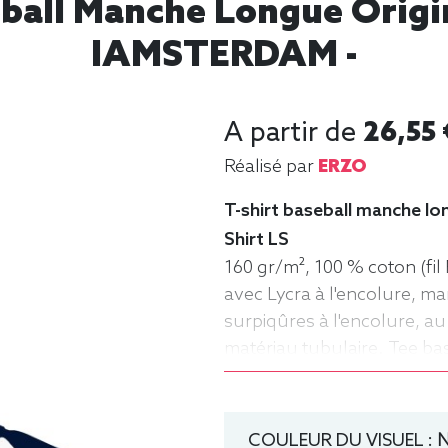
eball Manche Longue Orig
IAMSTERDAM -
A partir de
26,55 
Réalisé par
ERZO
T-shirt baseball manche lon
Shirt LS
160 gr/m², 100 % coton (fil 
avec Lycra à l'encolure, m
surpiqûres à l'encolure, au
matériau tubulaire. Tee ba
Homme, Fruit of the loom
COULEUR DU VISUEL :
N