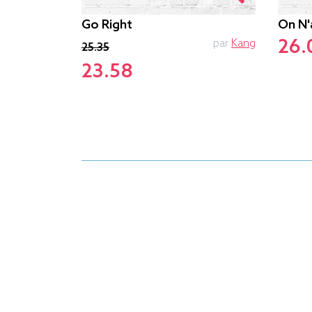
Go Right
On N'
26.
par
Sebase
par
Kang
25.35
23.58