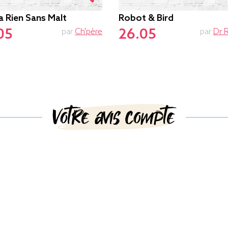
a Rien Sans Malt
Robot & Bird
05
26.05
par
Ch'père
par
Dr 
Votre avis compte