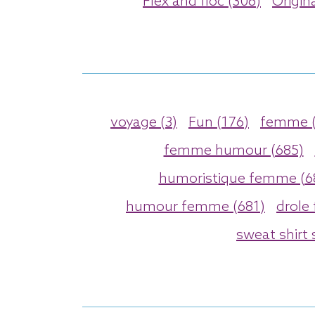
Flex and floc (306)
Origina
voyage (3)
Fun (176)
femme (
femme humour (685)
humoristique femme (6
humour femme (681)
drole
sweat shirt