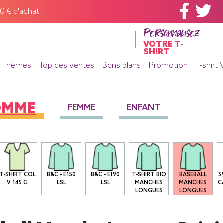
60 € d'achat
Personnalisez
VOTRE T-
SHIRT
Thèmes
Top des ventes
Bons plans
Promotion
T-shirt 
OMME
FEMME
ENFANT
T-SHIRT COL
B&C - E150
B&C - E190
T-SHIRT BIO
BASEBALL
S
V 145 G
LSL
LSL
MANCHES
MANCHES
C
LONGUES
LONGUES