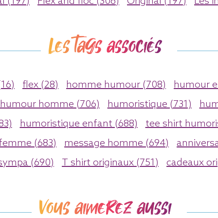
l (197)
Flex and floc (306)
Original (197)
Les i
Les tags associés
16)
flex (28)
homme humour (708)
humour e
humour homme (706)
humoristique (731)
hum
83)
humoristique enfant (688)
tee shirt humori
 femme (683)
message homme (694)
anniversa
 sympa (690)
T shirt originaux (751)
cadeaux ori
Vous aimerez aussi