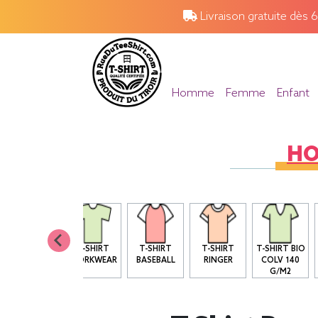
Livraison gratuite dès 
Homme
Femme
Enfant
H
T SHIRT BIO
T-SHIRT
T-SHIRT
T-SHIRT
T-SHIRT BIO
COL ROND
WORKWEAR
BASEBALL
RINGER
COLV 140
G/M2