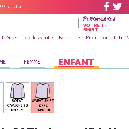
60 € d'achat
Personnalisez
VOTRE T-
SHIRT
Thèmes
Top des ventes
Bons plans
Promotion
T-shirt 
ENFANT
ME
FEMME
SWEAT
SWEAT-SHIRT
S
CAPUCHE SG
ZIPPÉ
S
UNISEXE
CAPUCHE