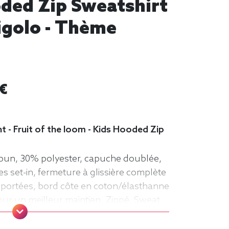
oded Zip Sweatshirt
igolo - Thème
 €
 - Fruit of the loom - Kids Hooded Zip
pun, 30% polyester, capuche doublée,
 set-in, fermeture à glissière complète
portées, bord côte en coton/élasthanne
pour un meilleur maintien. Zippé, Sweat,
t of the loom, Enfant, Capuche