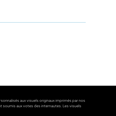
onnalisés aux visuels originaux imprimés par nos
t soumis aux votes des internautes. Les visuels