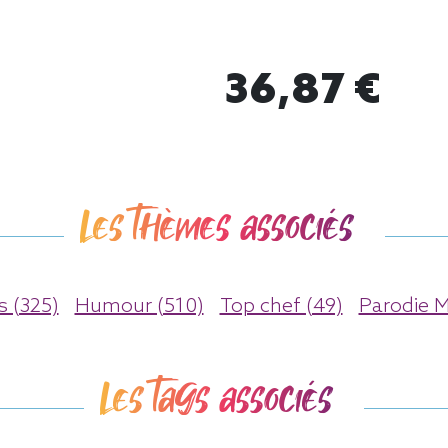
36,87 €
Les thèmes associés
s (325)
Humour (510)
Top chef (49)
Parodie M
Les tags associés