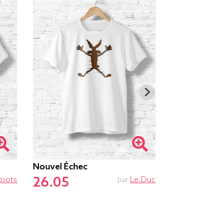
Nouvel Échec
Ne Pas Dér
26.05
26.55
Roots
par
Le.duc