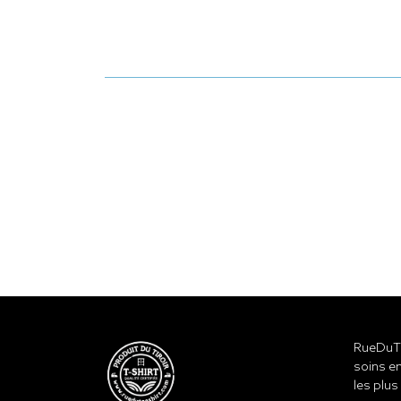
RueDuTe
soins en
les plus