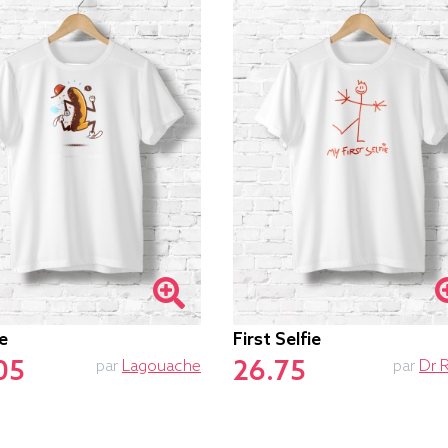
e
First Selfie
05
26.75
par
Lagouache
par
Dr 