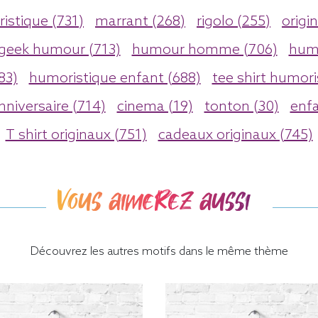
istique (731)
marrant (268)
rigolo (255)
origin
geek humour (713)
humour homme (706)
hum
83)
humoristique enfant (688)
tee shirt humori
nniversaire (714)
cinema (19)
tonton (30)
enfa
T shirt originaux (751)
cadeaux originaux (745)
Vous aimerez aussi
Découvrez les autres motifs dans le même thème