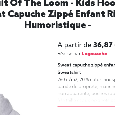
ruit Of The Loom - Kids Ho
at Capuche Zippé Enfant R
Humoristique -
A partir de
36,87
Réalisé par
Lagouache
Sweat capuche zippé enfant
Sweatshirt
280 g/m2, 70% coton rings
bande de propreté, manches
non apparente, poches rap
à la taille et aux poignets 
manche longue, Hiver, Frui