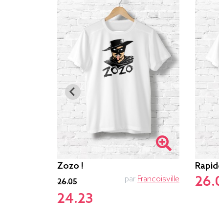
Zozo !
Rapid
26.
par
Francoisville
par
Sebase
26.05
24.23