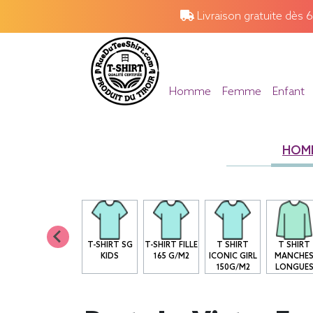
Livraison gratuite dès 
Homme
Femme
Enfant
HOM
T-SHIRT SG
T-SHIRT FILLE
T SHIRT
T SHIRT
KIDS
165 G/M2
ICONIC GIRL
MANCHE
150G/M2
LONGUE