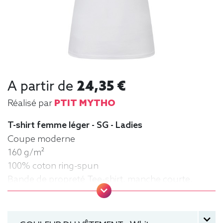
A partir de
24,35 €
Réalisé par
PTIT MYTHO
T-shirt femme léger - SG - Ladies
Coupe moderne
160 g/m²
100% coton ring-spun
Bande de propreté Tee-shirt, manche courte,
Léger, Femme, Col rond