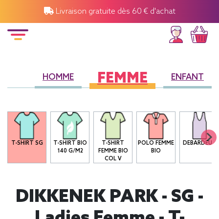
Livraison gratuite dès 60 € d'achat
FEMME
HOMME
ENFANT
T-SHIRT SG
T-SHIRT BIO
T-SHIRT
POLO FEMME
DEBARDEUR
140 G/M2
FEMME BIO
BIO
COL V
DIKKENEK PARK - SG -
Ladies Femme - T-