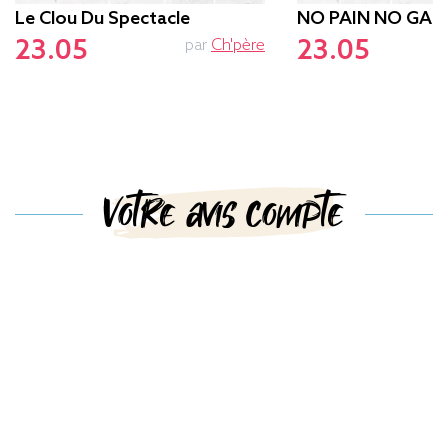
Le Clou Du Spectacle
NO PAIN NO GAM
23.05
23.05
par
Ch'père
p
Votre avis compte